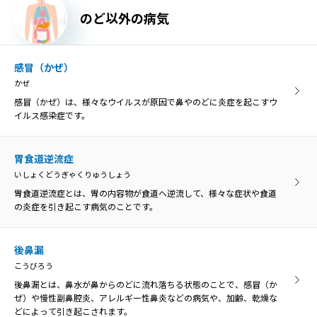
胃食道逆流症
のど以外の病気
慢性扁桃炎
いしょくどうぎゃくりゅうしょう
まんせいへんとうえん
胃食道逆流症とは、胃の内容物が食道へ逆流して、様々な症状や食道
慢性扁桃炎は、扁桃の炎症が3カ月以上長期的に残ってしまう病気
の炎症を引き起こす病気のことです。
感冒（かぜ）
で、症状が落ち着いている「慢性期」と急激に悪化する「急性増悪
かぜ
期」に分けられます。
感冒（かぜ）は、様々なウイルスが原因で鼻やのどに炎症を起こすウ
咽喉頭異常感症
イルス感染症です。
いんこうとういじょうかんしょう
咽喉頭異常感症
のどの違和感や異物感、閉塞感、圧迫感などを咽喉頭異常感と呼び、
いんこうとういじょうかんしょう
原因がはっきり分かるものと、明らかな原因がないものに分けられま
胃食道逆流症
のどの違和感や異物感、閉塞感、圧迫感などを咽喉頭異常感と呼び、
す。
いしょくどうぎゃくりゅうしょう
原因がはっきり分かるものと、明らかな原因がないものに分けられま
す。
胃食道逆流症とは、胃の内容物が食道へ逆流して、様々な症状や食道
の炎症を引き起こす病気のことです。
咽喉頭炎
いんこうとうえん
咽喉頭炎
口腔や鼻腔の奥にある咽頭と、首の真ん中あたりにある喉頭の両方で
後鼻漏
いんこうとうえん
炎症が起きることを咽喉頭炎といいます。
こうびろう
口腔や鼻腔の奥にある咽頭と、首の真ん中あたりにある喉頭の両方で
炎症が起きることを咽喉頭炎といいます。
後鼻漏とは、鼻水が鼻からのどに流れ落ちる状態のことで、感冒（か
ぜ）や慢性副鼻腔炎、アレルギー性鼻炎などの病気や、加齢、乾燥な
声帯麻痺
どによって引き起こされます。