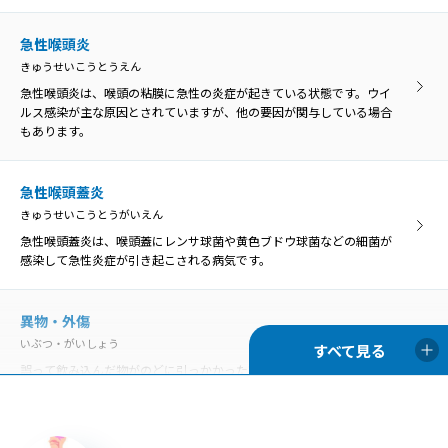
い、異物によってのどが傷つくと、膿がたまって感染を引き起こす原
因になることがあります。
急性喉頭炎
きゅうせいこうとうえん
急性喉頭炎は、喉頭の粘膜に急性の炎症が起きている状態です。ウイ
口腔乾燥症
ルス感染が主な原因とされていますが、他の要因が関与している場合
こうくうかんそうしょう
もあります。
口腔乾燥症は、唾液の分泌量が低下して口の乾きを感じる病気です。
ドライマウスとも呼ばれています。
急性喉頭蓋炎
きゅうせいこうとうがいえん
胃食道逆流症
急性喉頭蓋炎は、喉頭蓋にレンサ球菌や黄色ブドウ球菌などの細菌が
いしょくどうぎゃくりゅうしょう
感染して急性炎症が引き起こされる病気です。
胃食道逆流症とは、胃の内容物が食道へ逆流して、様々な症状や食道
の炎症を引き起こす病気のことです。
異物・外傷
いぶつ・がいしょう
慢性咽頭炎
誤って飲み込んだ物がのどに引っかかった状態を「咽頭異物」とい
まんせいいんとうえん
い、異物によってのどが傷つくと、膿がたまって感染を引き起こす原
のどの咽頭に炎症を生じる病気が咽頭炎で、急性咽頭炎と慢性咽頭炎
因になることがあります。
に分類されます。