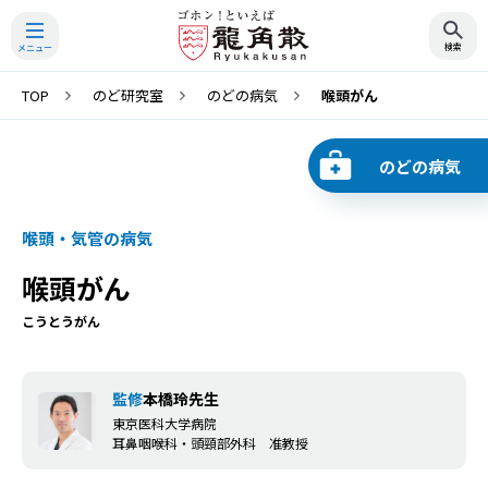
TOP
のど研究室
のどの病気
喉頭がん
検索
のどの病気
喉頭・気管の病気
喉頭がん
こうとうがん
監修
本橋玲先生
東京医科大学病院
耳鼻咽喉科・頭頸部外科 准教授