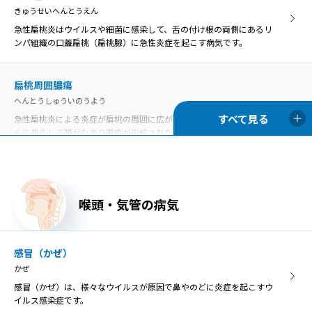
きゅうせいへんとうえん
急性扁桃炎はウイルスや細菌に感染して、舌の付け根の両側にあるリ
ンパ組織の口蓋扁桃（扁桃腺）に急性炎症を起こす病気です。
扁桃周囲膿瘍
へんとうしゅういのうよう
急性扁桃炎による炎症が扁桃の周囲に広がったものを扁桃周囲炎、さ
らに悪化して膿がたまり膿瘍が形成された状態を扁桃周囲膿瘍といい
ます。
口内炎
喉頭・気管の病気
こうないえん
口内炎は、口の中の粘膜に炎症を起こす病気の総称です。口の中の痛
みや不快感が主な症状です。
感冒（かぜ）
かぜ
異物・外傷
感冒（かぜ）は、様々なウイルスが原因で鼻やのどに炎症を起こすウ
いぶつ・がいしょう
イルス感染症です。
誤って飲み込んだ物がのどに引っかかった状態を「咽頭異物」とい