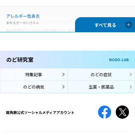
せいたいまひ
歯周病
声帯の動きを司っている「反回神経」に麻痺がおこり、声帯の動きが
ししゅうびょう
悪くなる状態です。
アレルギー性鼻炎
歯周病は、歯の周囲にプラーク（細菌の塊）が付着することが原因と
あれるぎーせいびえん
なって、歯茎に炎症が起きて赤くなったり、歯を支える骨が溶けて歯
がぐらぐらしたりする病気です。
鼻の粘膜でアレルギー反応が起こり、炎症を生じる病気です。通年性
声帯萎縮
アレルギー性鼻炎と季節性アレルギー性鼻炎（花粉症）に分類されま
せいたいいしゅく
す。
声帯萎縮とは、主に加齢により、声帯を構成している筋肉や粘膜がや
舌苔
せて縮んでしまう状態です。
ぜったい
のど研究室
NODO-LAB
喉頭アレルギー
舌苔（ぜったい）とは、舌表面に付着した白い苔（こけ）のような物
こうとうあれるぎー
です。真っ白ではなく灰白色、黄白色のこともあります。
声帯結節
特集記事
のどの症状
喉頭アレルギーでは、鼻や口からアレルゲン（アレルギーの原因物
せいたいけっせつ
質）が入り、喉頭の粘膜に到達してそこでアレルギー反応が起こり、
声帯結節は、声帯に結節（ペンだこのようなもの）ができて、声の変
のどの病気
生薬・医薬品
のどの症状が生じます。
口腔咽頭カンジダ
化が起こる病気です。
こうくういんとうかんじだ
免疫機能が低下している時や、抗菌薬の使用によって口腔内の細菌バ
薬剤性
ランスが崩れてしまった時などに、口腔内にカンジダ菌が増殖して口
声帯ポリープ
やくざいせい
龍角散公式
ソーシャルメディアアカウント
腔咽頭カンジダ症を引き起こします。
せいたいぽりーぷ
治療のために薬の服用や点滴をしても、期待する効果以外の有害な反
声帯ポリープとは、声帯にできる腫瘤（こぶ）の一種です。かぜによ
応が起こってしまうことがあり、原因となる薬や起こりうる症状は
る炎症や大声を出した時などに、声帯の血管から出血して、その修復
様々です。
膿栓