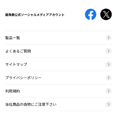
免疫機能が低下している時や、抗菌薬の使用によって口腔内の細菌バ
薬剤性
ランスが崩れてしまった時などに、口腔内にカンジダ菌が増殖して口
声帯ポリープ
やくざいせい
龍角散公式
ソーシャルメディアアカウント
腔咽頭カンジダ症を引き起こします。
せいたいぽりーぷ
治療のために薬の服用や点滴をしても、期待する効果以外の有害な反
声帯ポリープとは、声帯にできる腫瘤（こぶ）の一種です。かぜによ
応が起こってしまうことがあり、原因となる薬や起こりうる症状は
る炎症や大声を出した時などに、声帯の血管から出血して、その修復
様々です。
膿栓
過程で形成されます。
製品一覧
のうせん
のどの扁桃には多数のくぼみがあります。そのくぼみに細菌やウイル
神経筋疾患
スの死骸、食べかすなどがたまって形成される白っぽい塊が膿栓で
よくあるご質問
ポリープ様声帯
しんけいきんしっかん
す。
ぽりーぷようせいたい
神経筋疾患とは、脳や神経、筋肉に病変が起こり運動に障害が生じる
サイトマップ
ポリープ様声帯とは、声帯の左右両側が全体的にむくんだように腫れ
病気です。
る病変です。40～50代の女性に多く、喫煙が主な原因となります。
咽頭がん
いんとうがん
プライバシーポリシー
脳血管障害後
咽頭とは鼻の奥から食道の上までの、空気や飲食物が通るところで
吃音
のうけっかんしょうがいご
す。上から順に上咽頭・中咽頭・下咽頭に分けられ、いずれの部位に
利用規約
きつおん
もがんができます。
脳血管障害とは、脳の血管がつまる脳梗塞と、脳の血管が破れる脳出
吃音（きつおん、どもり）とは、声を出す通り道に異常はみられませ
血・くも膜下出血のことで、その後遺症としてのどに症状がでること
んが、滑らかな発話ができない言語障害です。
があります。
当社商品の偽物にご注意下さい
アデノイド増殖症
あでのいどぞうしょくしょう