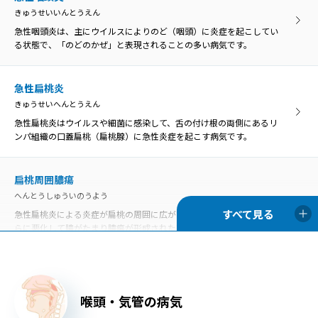
きゅうせいいんとうえん
急性咽頭炎は、主にウイルスによりのど（咽頭）に炎症を起こしてい
る状態で、「のどのかぜ」と表現されることの多い病気です。
急性扁桃炎
きゅうせいへんとうえん
急性扁桃炎はウイルスや細菌に感染して、舌の付け根の両側にあるリ
ンパ組織の口蓋扁桃（扁桃腺）に急性炎症を起こす病気です。
扁桃周囲膿瘍
へんとうしゅういのうよう
急性扁桃炎による炎症が扁桃の周囲に広がったものを扁桃周囲炎、さ
らに悪化して膿がたまり膿瘍が形成された状態を扁桃周囲膿瘍といい
ます。
口内炎
喉頭・気管の病気
こうないえん