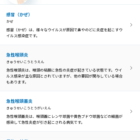
口内炎は、口の中の粘膜に炎症を起こす病気の総称です。口の中の痛
みや不快感が主な症状です。
感冒（かぜ）
かぜ
異物・外傷
感冒（かぜ）は、様々なウイルスが原因で鼻やのどに炎症を起こすウ
いぶつ・がいしょう
イルス感染症です。
誤って飲み込んだ物がのどに引っかかった状態を「咽頭異物」とい
い、異物によってのどが傷つくと、膿がたまって感染を引き起こす原
因になることがあります。
急性喉頭炎
きゅうせいこうとうえん
急性喉頭炎は、喉頭の粘膜に急性の炎症が起きている状態です。ウイ
口腔乾燥症
ルス感染が主な原因とされていますが、他の要因が関与している場合
こうくうかんそうしょう
もあります。
口腔乾燥症は、唾液の分泌量が低下して口の乾きを感じる病気です。
ドライマウスとも呼ばれています。
急性喉頭蓋炎
きゅうせいこうとうがいえん
胃食道逆流症
急性喉頭蓋炎は、喉頭蓋にレンサ球菌や黄色ブドウ球菌などの細菌が
いしょくどうぎゃくりゅうしょう
感染して急性炎症が引き起こされる病気です。
胃食道逆流症とは、胃の内容物が食道へ逆流して、様々な症状や食道
の炎症を引き起こす病気のことです。