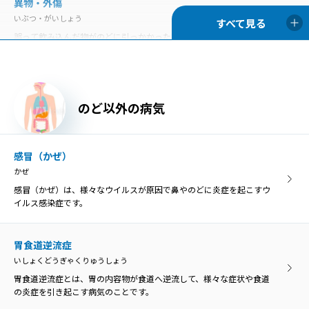
異物・外傷
いぶつ・がいしょう
慢性咽頭炎
誤って飲み込んだ物がのどに引っかかった状態を「咽頭異物」とい
まんせいいんとうえん
い、異物によってのどが傷つくと、膿がたまって感染を引き起こす原
のどの咽頭に炎症を生じる病気が咽頭炎で、急性咽頭炎と慢性咽頭炎
因になることがあります。
に分類されます。
胃食道逆流症
のど以外の病気
慢性扁桃炎
いしょくどうぎゃくりゅうしょう
まんせいへんとうえん
胃食道逆流症とは、胃の内容物が食道へ逆流して、様々な症状や食道
慢性扁桃炎は、扁桃の炎症が3カ月以上長期的に残ってしまう病気
の炎症を引き起こす病気のことです。
感冒（かぜ）
で、症状が落ち着いている「慢性期」と急激に悪化する「急性増悪
かぜ
期」に分けられます。
感冒（かぜ）は、様々なウイルスが原因で鼻やのどに炎症を起こすウ
咽喉頭異常感症
イルス感染症です。
いんこうとういじょうかんしょう
咽喉頭異常感症
のどの違和感や異物感、閉塞感、圧迫感などを咽喉頭異常感と呼び、
いんこうとういじょうかんしょう
原因がはっきり分かるものと、明らかな原因がないものに分けられま
胃食道逆流症
のどの違和感や異物感、閉塞感、圧迫感などを咽喉頭異常感と呼び、
す。
いしょくどうぎゃくりゅうしょう
原因がはっきり分かるものと、明らかな原因がないものに分けられま
す。
胃食道逆流症とは、胃の内容物が食道へ逆流して、様々な症状や食道
の炎症を引き起こす病気のことです。
咽喉頭炎