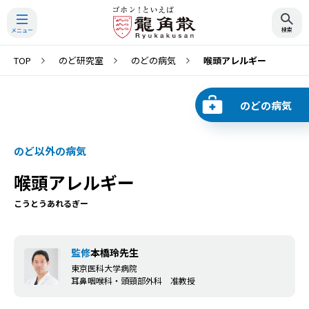
TOP
のど研究室
のどの病気
喉頭アレルギー
検索
のどの病気
のど以外の病気
喉頭アレルギー
こうとうあれるぎー
監修
本橋玲先生
東京医科大学病院
耳鼻咽喉科・頭頸部外科 准教授