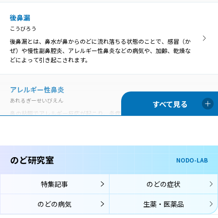
いんこうとうえん
咽喉頭炎
口腔や鼻腔の奥にある咽頭と、首の真ん中あたりにある喉頭の両方で
後鼻漏
いんこうとうえん
炎症が起きることを咽喉頭炎といいます。
こうびろう
口腔や鼻腔の奥にある咽頭と、首の真ん中あたりにある喉頭の両方で
炎症が起きることを咽喉頭炎といいます。
後鼻漏とは、鼻水が鼻からのどに流れ落ちる状態のことで、感冒（か
ぜ）や慢性副鼻腔炎、アレルギー性鼻炎などの病気や、加齢、乾燥な
声帯麻痺
どによって引き起こされます。
せいたいまひ
歯周病
声帯の動きを司っている「反回神経」に麻痺がおこり、声帯の動きが
ししゅうびょう
悪くなる状態です。
アレルギー性鼻炎
歯周病は、歯の周囲にプラーク（細菌の塊）が付着することが原因と
あれるぎーせいびえん
なって、歯茎に炎症が起きて赤くなったり、歯を支える骨が溶けて歯
がぐらぐらしたりする病気です。
鼻の粘膜でアレルギー反応が起こり、炎症を生じる病気です。通年性
声帯萎縮
アレルギー性鼻炎と季節性アレルギー性鼻炎（花粉症）に分類されま
せいたいいしゅく
す。
声帯萎縮とは、主に加齢により、声帯を構成している筋肉や粘膜がや
舌苔
せて縮んでしまう状態です。
ぜったい
のど研究室
NODO-LAB
喉頭アレルギー
舌苔（ぜったい）とは、舌表面に付着した白い苔（こけ）のような物
こうとうあれるぎー
です。真っ白ではなく灰白色、黄白色のこともあります。
声帯結節
特集記事
のどの症状
喉頭アレルギーでは、鼻や口からアレルゲン（アレルギーの原因物
せいたいけっせつ
質）が入り、喉頭の粘膜に到達してそこでアレルギー反応が起こり、
声帯結節は、声帯に結節（ペンだこのようなもの）ができて、声の変
のどの病気
生薬・医薬品
のどの症状が生じます。
口腔咽頭カンジダ
化が起こる病気です。
こうくういんとうかんじだ