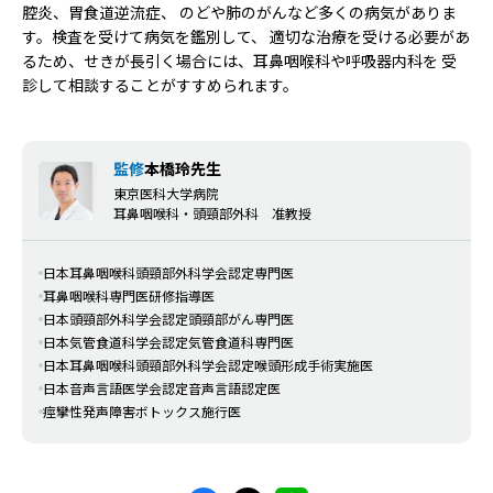
腔炎、胃食道逆流症、 のどや肺のがんなど多くの病気がありま
す。検査を受けて病気を鑑別して、 適切な治療を受ける必要があ
るため、せきが長引く場合には、耳鼻咽喉科や呼吸器内科を 受
診して相談することがすすめられます。
監修
本橋玲先生
東京医科大学病院
耳鼻咽喉科・頭頸部外科 准教授
日本耳鼻咽喉科頭頸部外科学会認定専門医
耳鼻咽喉科専門医研修指導医
日本頭頸部外科学会認定頭頸部がん専門医
日本気管食道科学会認定気管食道科専門医
日本耳鼻咽喉科頭頸部外科学会認定喉頭形成手術実施医
日本音声言語医学会認定音声言語認定医
痙攣性発声障害ボトックス施行医