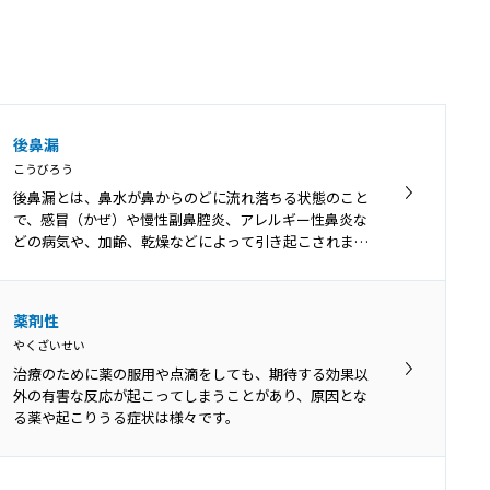
ポリープ様声帯とは、声帯の左右両側が全体的にむくん
だように腫れる病変です。40～50代の女性に多く、喫煙
が主な原因となります。
音声振戦症
後鼻漏
おんせいしんせんしょう
こうびろう
音声振戦症とは、声がふるえる病気です。正常な発声時
後鼻漏とは、鼻水が鼻からのどに流れ落ちる状態のこと
は吐く息の力で声帯を振動させていますが、音声振戦症
で、感冒（かぜ）や慢性副鼻腔炎、アレルギー性鼻炎な
では声帯と共にのども周期的に振動してしまいます。
どの病気や、加齢、乾燥などによって引き起こされま
す。
薬剤性
やくざいせい
治療のために薬の服用や点滴をしても、期待する効果以
外の有害な反応が起こってしまうことがあり、原因とな
る薬や起こりうる症状は様々です。