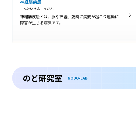
神経筋疾患
しんけいきんしっかん
神経筋疾患とは、脳や神経、筋肉に病変が起こり運動に
障害が生じる病気です。
シェーグレン症候群
しぇーぐれんしょうこうぐん
シェーグレン症候群は、本来、体を守る役割のある免疫
機能が、誤って自分自身を攻撃してしまう自己免疫疾患
のど研究室
の1つです。
NODO-LAB
甲状腺腫瘍
こうじょうせんしゅよう
甲状腺腫瘍とは甲状腺にできた腫瘍のことで、良性と悪
性の場合があります。