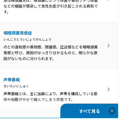
急性喉頭蓋炎は、喉頭蓋にレンサ球菌や黄色ブドウ球菌
腔内の細菌バランスが崩れてしまった時などに、口腔内
などの細菌が感染して急性炎症が引き起こされる病気で
にカンジダ菌が増殖して口腔咽頭カンジダ症を引き起こ
す。
します。
アデノイド増殖症
咽喉頭異常感症
あでのいどぞうしょくしょう
いんこうとういじょうかんしょう
アデノイド増殖症とは、生理的な肥大に慢性的な炎症や
のどの違和感や異物感、閉塞感、圧迫感などを咽喉頭異
刺激などが加わってアデノイドが病的に肥大し、それに
常感と呼び、原因がはっきり分かるものと、明らかな原
よって症状がみられている状態です。
因がないものに分けられます。
上咽頭炎
声帯萎縮
じょういんとうえん
せいたいいしゅく
上咽頭炎とは、上咽頭に炎症が生じている状態です。主
声帯萎縮とは、主に加齢により、声帯を構成している筋
に感冒（かぜ）の症状の一部で「急性上咽頭炎」とい
肉や粘膜がやせて縮んでしまう状態です。
い、長期間の炎症やうっ血が続く状態を「慢性上咽頭
炎」と呼びます。
ポリープ様声帯
ぽりーぷようせいたい