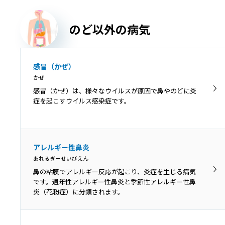
声帯結節は、声帯に結節（ペンだこのようなもの）がで
きて、声の変化が起こる病気です。
のど以外の病気
吃音
感冒（かぜ）
きつおん
かぜ
吃音（きつおん、どもり）とは、声を出す通り道に異常
感冒（かぜ）は、様々なウイルスが原因で鼻やのどに炎
はみられませんが、滑らかな発話ができない言語障害で
症を起こすウイルス感染症です。
す。
喉頭がん
アレルギー性鼻炎
こうとうがん
あれるぎーせいびえん
喉頭にできるがんを喉頭がんといいます。できた部位に
鼻の粘膜でアレルギー反応が起こり、炎症を生じる病気
より声門上がん・声門がん・声門下がんに分類され、症
です。通年性アレルギー性鼻炎と季節性アレルギー性鼻
状や予後が異なります。
炎（花粉症）に分類されます。