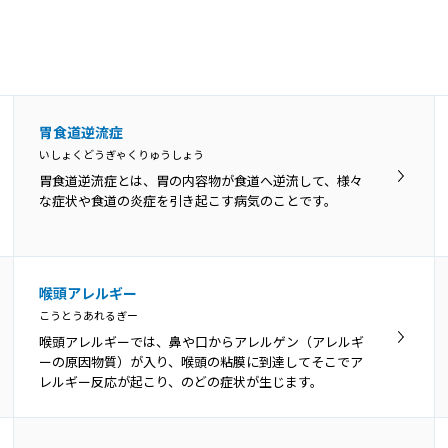
声帯ポリープとは、声帯にできる腫瘤（こぶ）の一種で
す。かぜによる炎症や大声を出した時などに、声帯の血
管から出血して、その修復過程で形成されます。
発声障害
胃食道逆流症
はっせいしょうがい
いしょくどうぎゃくりゅうしょう
発声障害は主に、器質性発声障害、機能性発声障害、神
胃食道逆流症とは、胃の内容物が食道へ逆流して、様々
経学的発声障害の3つに分類されます。
な症状や食道の炎症を引き起こす病気のことです。
喉頭アレルギー
こうとうあれるぎー
喉頭アレルギーでは、鼻や口からアレルゲン（アレルギ
ーの原因物質）が入り、喉頭の粘膜に到達してそこでア
レルギー反応が起こり、のどの症状が生じます。