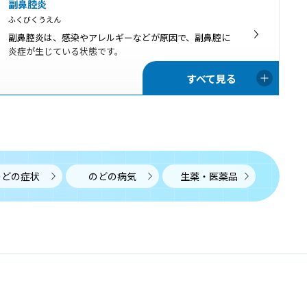
副鼻腔炎
ふくびくうえん
副鼻腔炎は、感染やアレルギーなどが原因で、副鼻腔に
炎症が生じている状態です。
頸部リンパ節腫脹
けいぶりんぱせつしゅちょう
リンパ節腫脹とはリンパ節が腫れた状態で、炎症による
ものと腫瘍によるものに大きく分けられます。
のどの症状
のどの病気
生薬・医薬品
唾石
だせき
唾石とは唾液腺や導管の中に生じる結石のことで、唾液
に含まれるカルシウムが、導管に侵入した異物や細菌な
どに沈着することにより生じると考えられています。