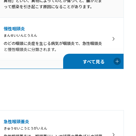
異物」といい、異物によってのどが傷つくと、膿がたま
って感染を引き起こす原因になることがあります。
慢性咽頭炎
まんせいいんとうえん
のどの咽頭に炎症を生じる病気が咽頭炎で、急性咽頭炎
と慢性咽頭炎に分類されます。
咽喉頭炎
いんこうとうえん
口腔や鼻腔の奥にある咽頭と、首の真ん中あたりにある
喉頭の両方で炎症が起きることを咽喉頭炎といいます。
口腔咽頭カンジダ
急性喉頭蓋炎
こうくういんとうかんじだ
きゅうせいこうとうがいえん
免疫機能が低下している時や、抗菌薬の使用によって口