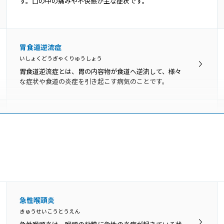
す。口の中の痛みや不快感が主な症状です。
胃食道逆流症
いしょくどうぎゃくりゅうしょう
胃食道逆流症とは、胃の内容物が食道へ逆流して、様々
な症状や食道の炎症を引き起こす病気のことです。
咽喉頭異常感症
いんこうとういじょうかんしょう
のどの違和感や異物感、閉塞感、圧迫感などを咽喉頭異
常感と呼び、原因がはっきり分かるものと、明らかな原
因がないものに分けられます。
舌苔
急性喉頭炎
ぜったい
きゅうせいこうとうえん
舌苔（ぜったい）とは、舌表面に付着した白い苔（こ