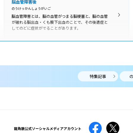
脳血管障害後
のうけっかんしょうがいご
脳血管障害とは、脳の血管がつまる脳梗塞と、脳の血管
が破れる脳出血・くも膜下出血のことで、その後遺症と
してのどに症状がでることがあります。
肥満症
ひまんしょう
肥満症は、肥満により糖尿病や脂質異常症、高血圧、高
尿酸血症などの合併症がある、あるいはこれらの合併症
になるリスクが高いことを指します。
特集記事
唾液腺腫瘍
だえきせんしゅよう
唾液腺腫瘍は、すべての唾液腺で起こり得ますが、約
80％が耳下腺、顎下腺に発生します。
龍角散公式
ソーシャルメディアアカウント