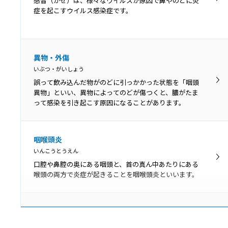
感冒（かぜ）は、様々なウイルスが原因で鼻やのどに炎
ことが原因となって、歯茎に炎症が起きて赤くなった
症を起こすウイルス感染症です。
り、歯を支える骨が溶けて歯がぐらぐらしたりする病気
です。
膿栓
異物・外傷
のうせん
いぶつ・がいしょう
のどの扁桃には多数のくぼみがあります。そのくぼみに
誤って飲み込んだ物がのどに引っかかった状態を「咽頭
細菌やウイルスの死骸、食べかすなどがたまって形成さ
異物」といい、異物によってのどが傷つくと、膿がたま
れる白っぽい塊が膿栓です。
って感染を引き起こす原因になることがあります。
扁桃肥大
咽喉頭炎
へんとうひだい
いんこうとうえん
扁桃肥大とは、口蓋扁桃が肥大して通常より大きくなっ
口腔や鼻腔の奥にある咽頭と、首の真ん中あたりにある
た状態です。肥大しているだけの場合は問題ありません
喉頭の両方で炎症が起きることを咽喉頭炎といいます。
が、大きくなりすぎて症状を引き起こしている場合は治
療が必要です。
声帯結節
せいたいけっせつ