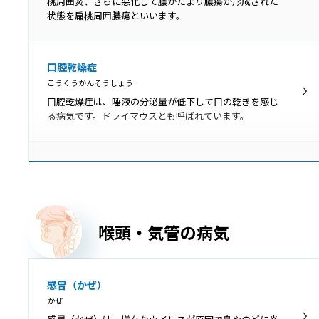
桃周囲炎、さらに悪化して膿がたまり膿瘍が形成された
状態を扁桃周囲膿瘍といいます。
口腔乾燥症
こうくうかんそうしょう
口腔乾燥症は、唾液の分泌量が低下して口の乾きを感じ
る病気です。ドライマウスとも呼ばれています。
慢性扁桃炎
まんせいへんとうえん
慢性扁桃炎は、扁桃の炎症が3カ月以上長期的に残ってし
まう病気で、症状が落ち着いている「慢性期」と急激に
喉頭・気管の病気
悪化する「急性増悪期」に分けられます。
歯周病
感冒（かぜ）
ししゅうびょう
かぜ
歯周病は、歯の周囲にプラーク（細菌の塊）が付着する