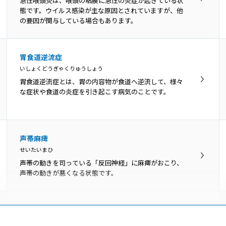
急性喉頭炎は、喉頭の粘膜に急性の炎症が起きている状
け）のような物です。真っ白ではなく灰白色、黄白色の
態です。ウイルス感染が主な原因とされていますが、他
こともあります。
の要因が関与している場合もあります。
咽頭がん
胃食道逆流症
いんとうがん
いしょくどうぎゃくりゅうしょう
咽頭とは鼻の奥から食道の上までの、空気や飲食物が通
胃食道逆流症とは、胃の内容物が食道へ逆流して、様々
るところです。上から順に上咽頭・中咽頭・下咽頭に分
な症状や食道の炎症を引き起こす病気のことです。
けられ、いずれの部位にもがんができます。
睡眠時無呼吸症候群
声帯麻痺
すいみんじむこきゅうしょうこうぐん
せいたいまひ
睡眠時無呼吸症候群は、呼吸が一時的に停止するか減少
声帯の動きを司っている「反回神経」に麻痺がおこり、
する状態が、睡眠中に反復して起こる病気です。
声帯の動きが悪くなる状態です。
声帯ポリープ
せいたいぽりーぷ