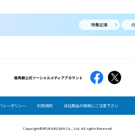
ひまんしょう
肥満症は、肥満により糖尿病や脂質異常症、高血圧、高
尿酸血症などの合併症がある、あるいはこれらの合併症
になるリスクが高いことを指します。
特集記事
唾液腺腫瘍
だえきせんしゅよう
唾液腺腫瘍は、すべての唾液腺で起こり得ますが、約
80％が耳下腺、顎下腺に発生します。
龍角散公式
ソーシャルメディアアカウント
喘息
ぜんそく
バシーポリシー
利用規約
当社商品の偽物にご注意下さい
喘息とは、空気の通り道である気道に炎症が生じること
で、様々な刺激に対して敏感に反応して気道が狭くなる
病気です。
Copyright©RYUKAKUSAN Co., Ltd. All rights Reserved