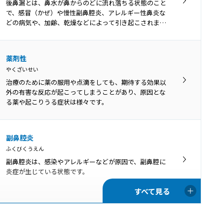
音声振戦症とは、声がふるえる病気です。正常な発声時
後鼻漏とは、鼻水が鼻からのどに流れ落ちる状態のこと
は吐く息の力で声帯を振動させていますが、音声振戦症
で、感冒（かぜ）や慢性副鼻腔炎、アレルギー性鼻炎な
では声帯と共にのども周期的に振動してしまいます。
どの病気や、加齢、乾燥などによって引き起こされま
す。
薬剤性
やくざいせい
治療のために薬の服用や点滴をしても、期待する効果以
外の有害な反応が起こってしまうことがあり、原因とな
る薬や起こりうる症状は様々です。
副鼻腔炎
ふくびくうえん
副鼻腔炎は、感染やアレルギーなどが原因で、副鼻腔に
炎症が生じている状態です。
頸部リンパ節腫脹