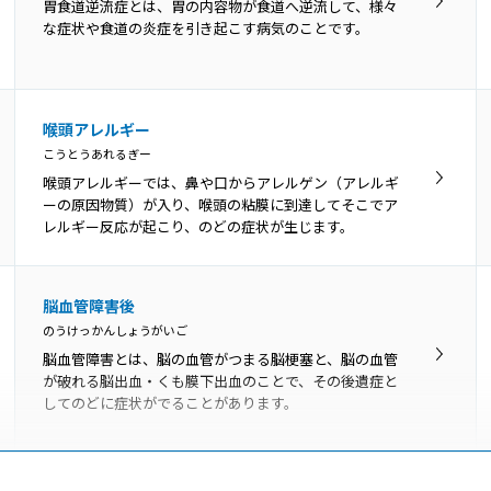
発声障害は主に、器質性発声障害、機能性発声障害、神
胃食道逆流症とは、胃の内容物が食道へ逆流して、様々
経学的発声障害の3つに分類されます。
な症状や食道の炎症を引き起こす病気のことです。
喉頭アレルギー
こうとうあれるぎー
喉頭アレルギーでは、鼻や口からアレルゲン（アレルギ
ーの原因物質）が入り、喉頭の粘膜に到達してそこでア
レルギー反応が起こり、のどの症状が生じます。
脳血管障害後
のうけっかんしょうがいご
脳血管障害とは、脳の血管がつまる脳梗塞と、脳の血管
が破れる脳出血・くも膜下出血のことで、その後遺症と
してのどに症状がでることがあります。
肥満症