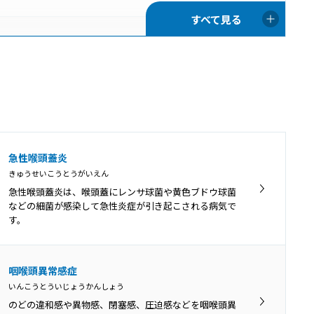
咽喉頭炎
いんこうとうえん
口腔や鼻腔の奥にある咽頭と、首の真ん中あたりにある
喉頭の両方で炎症が起きることを咽喉頭炎といいます。
口腔咽頭カンジダ
急性喉頭蓋炎
こうくういんとうかんじだ
きゅうせいこうとうがいえん
免疫機能が低下している時や、抗菌薬の使用によって口
急性喉頭蓋炎は、喉頭蓋にレンサ球菌や黄色ブドウ球菌
腔内の細菌バランスが崩れてしまった時などに、口腔内
などの細菌が感染して急性炎症が引き起こされる病気で
にカンジダ菌が増殖して口腔咽頭カンジダ症を引き起こ
す。
します。
アデノイド増殖症
咽喉頭異常感症
あでのいどぞうしょくしょう
いんこうとういじょうかんしょう
アデノイド増殖症とは、生理的な肥大に慢性的な炎症や
のどの違和感や異物感、閉塞感、圧迫感などを咽喉頭異