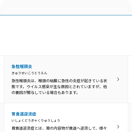
咽喉頭異常感症
いんこうとういじょうかんしょう
のどの違和感や異物感、閉塞感、圧迫感などを咽喉頭異
常感と呼び、原因がはっきり分かるものと、明らかな原
因がないものに分けられます。
舌苔
急性喉頭炎
ぜったい
きゅうせいこうとうえん
舌苔（ぜったい）とは、舌表面に付着した白い苔（こ
急性喉頭炎は、喉頭の粘膜に急性の炎症が起きている状
け）のような物です。真っ白ではなく灰白色、黄白色の
態です。ウイルス感染が主な原因とされていますが、他
こともあります。
の要因が関与している場合もあります。
咽頭がん
胃食道逆流症
いんとうがん
いしょくどうぎゃくりゅうしょう
咽頭とは鼻の奥から食道の上までの、空気や飲食物が通
胃食道逆流症とは、胃の内容物が食道へ逆流して、様々