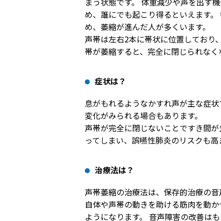
まう状態です。 体重減少や声を出す
め、誰にでも起こり得るといえます。
め、萎縮が進んだ人が多くいます。
声帯は左右2本に帯状に位置しており
帯が萎縮すると、完全に閉じられなく
症状は？
息がもれるようなかすれ声が主な症状
変化がみられる場合もあります。
声帯が完全に閉じないことですき間が
ってしまい、誤嚥性肺炎のリスクも高
治療法は？
声帯萎縮の治療法は、保存的治療の音
自体や声帯の動きを助ける筋肉を動か
ようになります。 音声障害の改善は