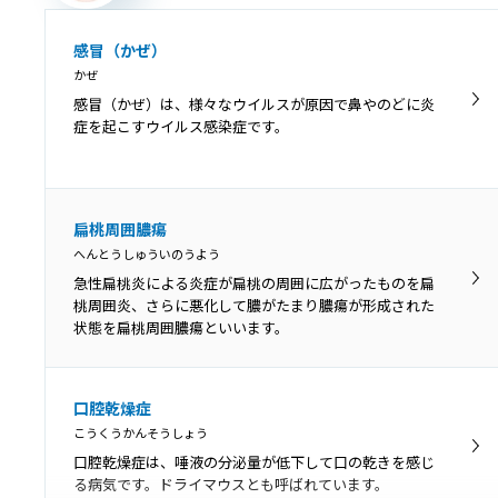
感冒（かぜ）
かぜ
感冒（かぜ）は、様々なウイルスが原因で鼻やのどに炎
症を起こすウイルス感染症です。
扁桃周囲膿瘍
へんとうしゅういのうよう
急性扁桃炎による炎症が扁桃の周囲に広がったものを扁
桃周囲炎、さらに悪化して膿がたまり膿瘍が形成された
状態を扁桃周囲膿瘍といいます。
口腔乾燥症
こうくうかんそうしょう
口腔乾燥症は、唾液の分泌量が低下して口の乾きを感じ
る病気です。ドライマウスとも呼ばれています。