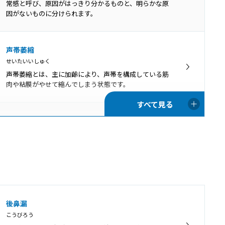
刺激などが加わってアデノイドが病的に肥大し、それに
常感と呼び、原因がはっきり分かるものと、明らかな原
よって症状がみられている状態です。
因がないものに分けられます。
上咽頭炎
声帯萎縮
じょういんとうえん
せいたいいしゅく
上咽頭炎とは、上咽頭に炎症が生じている状態です。主
声帯萎縮とは、主に加齢により、声帯を構成している筋
に感冒（かぜ）の症状の一部で「急性上咽頭炎」とい
肉や粘膜がやせて縮んでしまう状態です。
い、長期間の炎症やうっ血が続く状態を「慢性上咽頭
炎」と呼びます。
ポリープ様声帯
ぽりーぷようせいたい
ポリープ様声帯とは、声帯の左右両側が全体的にむくん
だように腫れる病変です。40～50代の女性に多く、喫煙
が主な原因となります。
音声振戦症
後鼻漏
おんせいしんせんしょう
こうびろう