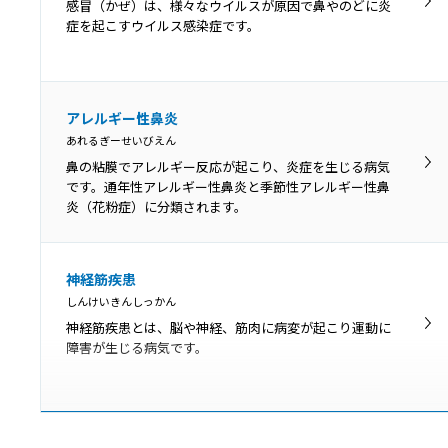
吃音（きつおん、どもり）とは、声を出す通り道に異常
感冒（かぜ）は、様々なウイルスが原因で鼻やのどに炎
はみられませんが、滑らかな発話ができない言語障害で
症を起こすウイルス感染症です。
す。
喉頭がん
アレルギー性鼻炎
こうとうがん
あれるぎーせいびえん
喉頭にできるがんを喉頭がんといいます。できた部位に
鼻の粘膜でアレルギー反応が起こり、炎症を生じる病気
より声門上がん・声門がん・声門下がんに分類され、症
です。通年性アレルギー性鼻炎と季節性アレルギー性鼻
状や予後が異なります。
炎（花粉症）に分類されます。
神経筋疾患
しんけいきんしっかん
神経筋疾患とは、脳や神経、筋肉に病変が起こり運動に
障害が生じる病気です。
シェーグレン症候群