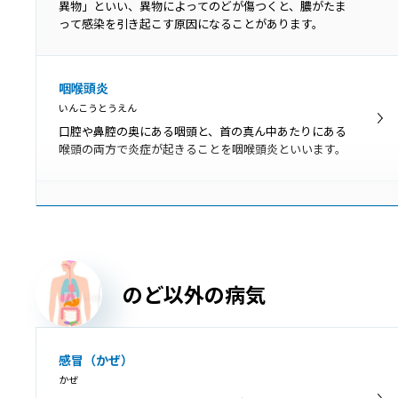
細菌やウイルスの死骸、食べかすなどがたまって形成さ
異物」といい、異物によってのどが傷つくと、膿がたま
れる白っぽい塊が膿栓です。
って感染を引き起こす原因になることがあります。
扁桃肥大
咽喉頭炎
へんとうひだい
いんこうとうえん
扁桃肥大とは、口蓋扁桃が肥大して通常より大きくなっ
口腔や鼻腔の奥にある咽頭と、首の真ん中あたりにある
た状態です。肥大しているだけの場合は問題ありません
喉頭の両方で炎症が起きることを咽喉頭炎といいます。
が、大きくなりすぎて症状を引き起こしている場合は治
療が必要です。
声帯結節
せいたいけっせつ
声帯結節は、声帯に結節（ペンだこのようなもの）がで
きて、声の変化が起こる病気です。
のど以外の病気
吃音
感冒（かぜ）
きつおん
かぜ