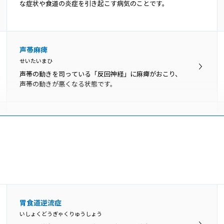
るところです。上から順に上咽頭・中咽頭・下咽頭に分
な症状や食道の炎症を引き起こす病気のことです。
けられ、いずれの部位にもがんができます。
睡眠時無呼吸症候群
声帯麻痺
すいみんじむこきゅうしょうこうぐん
せいたいまひ
睡眠時無呼吸症候群は、呼吸が一時的に停止するか減少
声帯の動きを司っている「反回神経」に麻痺がおこり、
する状態が、睡眠中に反復して起こる病気です。
声帯の動きが悪くなる状態です。
声帯ポリープ
せいたいぽりーぷ
声帯ポリープとは、声帯にできる腫瘤（こぶ）の一種で
す。かぜによる炎症や大声を出した時などに、声帯の血
管から出血して、その修復過程で形成されます。
発声障害
胃食道逆流症
はっせいしょうがい
いしょくどうぎゃくりゅうしょう