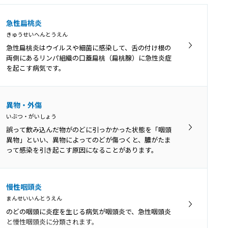
急性扁桃炎
きゅうせいへんとうえん
急性扁桃炎はウイルスや細菌に感染して、舌の付け根の
両側にあるリンパ組織の口蓋扁桃（扁桃腺）に急性炎症
を起こす病気です。
異物・外傷
いぶつ・がいしょう
誤って飲み込んだ物がのどに引っかかった状態を「咽頭
異物」といい、異物によってのどが傷つくと、膿がたま
って感染を引き起こす原因になることがあります。
慢性咽頭炎
まんせいいんとうえん
のどの咽頭に炎症を生じる病気が咽頭炎で、急性咽頭炎
と慢性咽頭炎に分類されます。