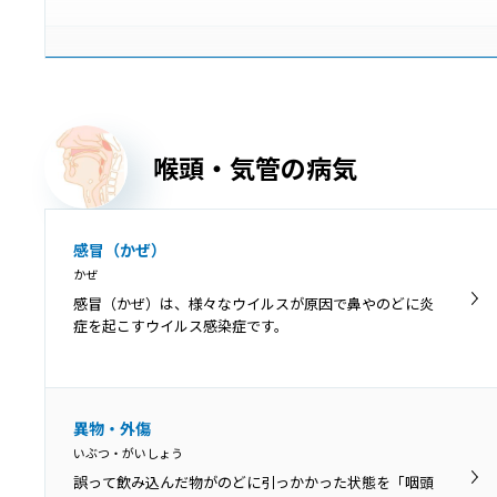
慢性扁桃炎
まんせいへんとうえん
慢性扁桃炎は、扁桃の炎症が3カ月以上長期的に残ってし
まう病気で、症状が落ち着いている「慢性期」と急激に
喉頭・気管の病気
悪化する「急性増悪期」に分けられます。
歯周病
感冒（かぜ）
ししゅうびょう
かぜ
歯周病は、歯の周囲にプラーク（細菌の塊）が付着する
感冒（かぜ）は、様々なウイルスが原因で鼻やのどに炎
ことが原因となって、歯茎に炎症が起きて赤くなった
症を起こすウイルス感染症です。
り、歯を支える骨が溶けて歯がぐらぐらしたりする病気
です。
膿栓
異物・外傷
のうせん
いぶつ・がいしょう
のどの扁桃には多数のくぼみがあります。そのくぼみに
誤って飲み込んだ物がのどに引っかかった状態を「咽頭