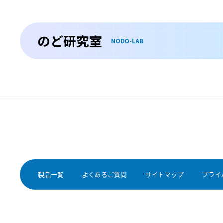
しぇーぐれんしょうこうぐん
シェーグレン症候群は、本来、体を守る役割のある免疫
機能が、誤って自分自身を攻撃してしまう自己免疫疾患
のど研究室
の1つです。
NODO-LAB
甲状腺腫瘍
こうじょうせんしゅよう
甲状腺腫瘍とは甲状腺にできた腫瘍のことで、良性と悪
性の場合があります。
特殊な感染症
とくしゅなかんせんしょう
製品一覧
よくあるご質問
サイトマップ
プライ
性行動の多様化などに伴い、梅毒や淋菌感染症、クラミ
ジア感染症、HIVなどの性感染症の症状が口腔内にあらわ
れることも多くなってきています。