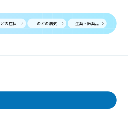
けいぶりんぱせつしゅちょう
リンパ節腫脹とはリンパ節が腫れた状態で、炎症による
ものと腫瘍によるものに大きく分けられます。
のどの症状
のどの病気
生薬・医薬品
唾石
だせき
唾石とは唾液腺や導管の中に生じる結石のことで、唾液
に含まれるカルシウムが、導管に侵入した異物や細菌な
どに沈着することにより生じると考えられています。
COPD
しーおーぴーでぃー
慢性閉塞性肺疾患（COPD）とは、タバコの煙などの有害
物質を長期的に吸っていたことにより気道に炎症が起
き、気道が細くなる病気です。