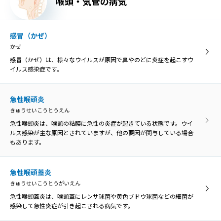
喉頭・気管の病気
こうないえん
口内炎は、口の中の粘膜に炎症を起こす病気の総称です。口の中の痛
みや不快感が主な症状です。
感冒（かぜ）
かぜ
異物・外傷
感冒（かぜ）は、様々なウイルスが原因で鼻やのどに炎症を起こすウ
いぶつ・がいしょう
イルス感染症です。
誤って飲み込んだ物がのどに引っかかった状態を「咽頭異物」とい
い、異物によってのどが傷つくと、膿がたまって感染を引き起こす原
因になることがあります。
急性喉頭炎
きゅうせいこうとうえん
急性喉頭炎は、喉頭の粘膜に急性の炎症が起きている状態です。ウイ
口腔乾燥症
ルス感染が主な原因とされていますが、他の要因が関与している場合
こうくうかんそうしょう
もあります。
口腔乾燥症は、唾液の分泌量が低下して口の乾きを感じる病気です。
ドライマウスとも呼ばれています。
急性喉頭蓋炎
きゅうせいこうとうがいえん
胃食道逆流症
急性喉頭蓋炎は、喉頭蓋にレンサ球菌や黄色ブドウ球菌などの細菌が
いしょくどうぎゃくりゅうしょう
感染して急性炎症が引き起こされる病気です。
胃食道逆流症とは、胃の内容物が食道へ逆流して、様々な症状や食道