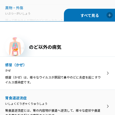
の炎症を引き起こす病気のことです。
異物・外傷
いぶつ・がいしょう
慢性咽頭炎
誤って飲み込んだ物がのどに引っかかった状態を「咽頭異物」とい
まんせいいんとうえん
い、異物によってのどが傷つくと、膿がたまって感染を引き起こす原
のどの咽頭に炎症を生じる病気が咽頭炎で、急性咽頭炎と慢性咽頭炎
因になることがあります。
に分類されます。
胃食道逆流症
のど以外の病気
慢性扁桃炎
いしょくどうぎゃくりゅうしょう
まんせいへんとうえん
胃食道逆流症とは、胃の内容物が食道へ逆流して、様々な症状や食道
慢性扁桃炎は、扁桃の炎症が3カ月以上長期的に残ってしまう病気
の炎症を引き起こす病気のことです。
感冒（かぜ）
で、症状が落ち着いている「慢性期」と急激に悪化する「急性増悪
かぜ
期」に分けられます。
感冒（かぜ）は、様々なウイルスが原因で鼻やのどに炎症を起こすウ
咽喉頭異常感症
イルス感染症です。
いんこうとういじょうかんしょう
咽喉頭異常感症
のどの違和感や異物感、閉塞感、圧迫感などを咽喉頭異常感と呼び、
いんこうとういじょうかんしょう
原因がはっきり分かるものと、明らかな原因がないものに分けられま
胃食道逆流症
のどの違和感や異物感、閉塞感、圧迫感などを咽喉頭異常感と呼び、
す。
いしょくどうぎゃくりゅうしょう
原因がはっきり分かるものと、明らかな原因がないものに分けられま
す。
胃食道逆流症とは、胃の内容物が食道へ逆流して、様々な症状や食道