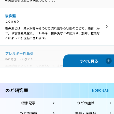
の炎症を引き起こす病気のことです。
咽喉頭炎
いんこうとうえん
咽喉頭炎
口腔や鼻腔の奥にある咽頭と、首の真ん中あたりにある喉頭の両方で
後鼻漏
いんこうとうえん
炎症が起きることを咽喉頭炎といいます。
こうびろう
口腔や鼻腔の奥にある咽頭と、首の真ん中あたりにある喉頭の両方で
炎症が起きることを咽喉頭炎といいます。
後鼻漏とは、鼻水が鼻からのどに流れ落ちる状態のことで、感冒（か
ぜ）や慢性副鼻腔炎、アレルギー性鼻炎などの病気や、加齢、乾燥な
声帯麻痺
どによって引き起こされます。
せいたいまひ
歯周病
声帯の動きを司っている「反回神経」に麻痺がおこり、声帯の動きが
ししゅうびょう
悪くなる状態です。
アレルギー性鼻炎
歯周病は、歯の周囲にプラーク（細菌の塊）が付着することが原因と
あれるぎーせいびえん
なって、歯茎に炎症が起きて赤くなったり、歯を支える骨が溶けて歯
がぐらぐらしたりする病気です。
鼻の粘膜でアレルギー反応が起こり、炎症を生じる病気です。通年性
声帯萎縮
アレルギー性鼻炎と季節性アレルギー性鼻炎（花粉症）に分類されま
せいたいいしゅく
す。
声帯萎縮とは、主に加齢により、声帯を構成している筋肉や粘膜がや
舌苔
せて縮んでしまう状態です。
ぜったい
のど研究室
NODO-LAB
喉頭アレルギー
舌苔（ぜったい）とは、舌表面に付着した白い苔（こけ）のような物
こうとうあれるぎー
です。真っ白ではなく灰白色、黄白色のこともあります。
声帯結節
特集記事
のどの症状
喉頭アレルギーでは、鼻や口からアレルゲン（アレルギーの原因物
せいたいけっせつ
質）が入り、喉頭の粘膜に到達してそこでアレルギー反応が起こり、
声帯結節は、声帯に結節（ペンだこのようなもの）ができて、声の変
のどの病気
生薬・医薬品
のどの症状が生じます。