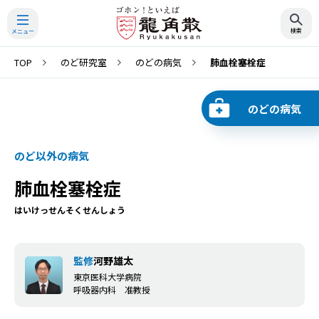
TOP
のど研究室
のどの病気
肺血栓塞栓症
検索
のどの病気
のど以外の病気
肺血栓塞栓症
はいけっせんそくせんしょう
監修
河野雄太
東京医科大学病院
呼吸器内科 准教授