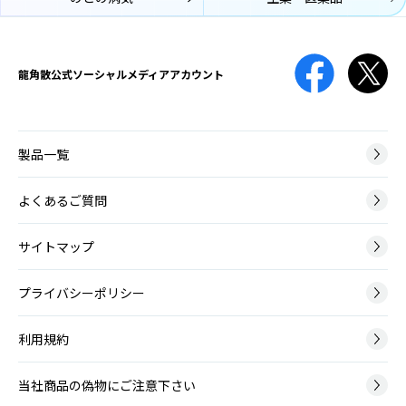
口腔咽頭カンジダ
化が起こる病気です。
こうくういんとうかんじだ
免疫機能が低下している時や、抗菌薬の使用によって口腔内の細菌バ
薬剤性
ランスが崩れてしまった時などに、口腔内にカンジダ菌が増殖して口
声帯ポリープ
やくざいせい
龍角散公式
ソーシャルメディアアカウント
腔咽頭カンジダ症を引き起こします。
せいたいぽりーぷ
治療のために薬の服用や点滴をしても、期待する効果以外の有害な反
声帯ポリープとは、声帯にできる腫瘤（こぶ）の一種です。かぜによ
応が起こってしまうことがあり、原因となる薬や起こりうる症状は
る炎症や大声を出した時などに、声帯の血管から出血して、その修復
様々です。
膿栓
過程で形成されます。
製品一覧
のうせん
のどの扁桃には多数のくぼみがあります。そのくぼみに細菌やウイル
神経筋疾患
スの死骸、食べかすなどがたまって形成される白っぽい塊が膿栓で
よくあるご質問
ポリープ様声帯
しんけいきんしっかん
す。
ぽりーぷようせいたい
神経筋疾患とは、脳や神経、筋肉に病変が起こり運動に障害が生じる
サイトマップ
ポリープ様声帯とは、声帯の左右両側が全体的にむくんだように腫れ
病気です。
る病変です。40～50代の女性に多く、喫煙が主な原因となります。
咽頭がん
いんとうがん
プライバシーポリシー
脳血管障害後
咽頭とは鼻の奥から食道の上までの、空気や飲食物が通るところで
吃音
のうけっかんしょうがいご
す。上から順に上咽頭・中咽頭・下咽頭に分けられ、いずれの部位に
利用規約
きつおん
もがんができます。
脳血管障害とは、脳の血管がつまる脳梗塞と、脳の血管が破れる脳出
吃音（きつおん、どもり）とは、声を出す通り道に異常はみられませ
血・くも膜下出血のことで、その後遺症としてのどに症状がでること
んが、滑らかな発話ができない言語障害です。
があります。
当社商品の偽物にご注意下さい
アデノイド増殖症