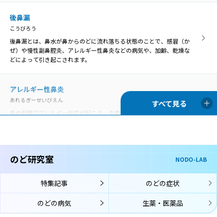
いんこうとうえん
咽喉頭炎
口腔や鼻腔の奥にある咽頭と、首の真ん中あたりにある喉頭の両方で
後鼻漏
いんこうとうえん
炎症が起きることを咽喉頭炎といいます。
こうびろう
口腔や鼻腔の奥にある咽頭と、首の真ん中あたりにある喉頭の両方で
炎症が起きることを咽喉頭炎といいます。
後鼻漏とは、鼻水が鼻からのどに流れ落ちる状態のことで、感冒（か
ぜ）や慢性副鼻腔炎、アレルギー性鼻炎などの病気や、加齢、乾燥な
声帯麻痺
どによって引き起こされます。
せいたいまひ
歯周病
声帯の動きを司っている「反回神経」に麻痺がおこり、声帯の動きが
ししゅうびょう
悪くなる状態です。
アレルギー性鼻炎
歯周病は、歯の周囲にプラーク（細菌の塊）が付着することが原因と
あれるぎーせいびえん
なって、歯茎に炎症が起きて赤くなったり、歯を支える骨が溶けて歯
がぐらぐらしたりする病気です。
鼻の粘膜でアレルギー反応が起こり、炎症を生じる病気です。通年性
声帯萎縮
アレルギー性鼻炎と季節性アレルギー性鼻炎（花粉症）に分類されま
せいたいいしゅく
す。
声帯萎縮とは、主に加齢により、声帯を構成している筋肉や粘膜がや
舌苔
せて縮んでしまう状態です。
ぜったい
のど研究室
NODO-LAB
喉頭アレルギー
舌苔（ぜったい）とは、舌表面に付着した白い苔（こけ）のような物
こうとうあれるぎー
です。真っ白ではなく灰白色、黄白色のこともあります。
声帯結節
特集記事
のどの症状
喉頭アレルギーでは、鼻や口からアレルゲン（アレルギーの原因物
せいたいけっせつ
質）が入り、喉頭の粘膜に到達してそこでアレルギー反応が起こり、
声帯結節は、声帯に結節（ペンだこのようなもの）ができて、声の変
のどの病気
生薬・医薬品
のどの症状が生じます。
口腔咽頭カンジダ
化が起こる病気です。
こうくういんとうかんじだ