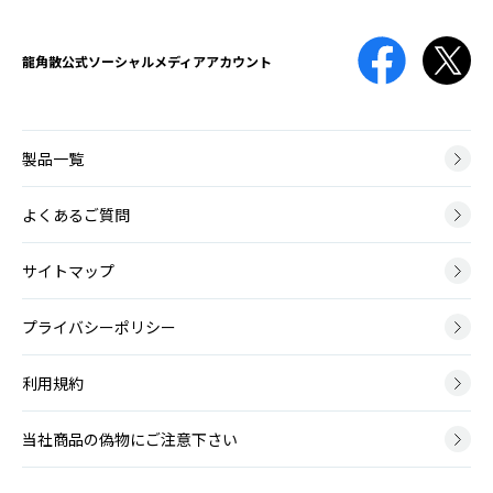
免疫機能が低下している時や、抗菌薬の使用によって口腔内の細菌バ
薬剤性
ランスが崩れてしまった時などに、口腔内にカンジダ菌が増殖して口
声帯ポリープ
やくざいせい
龍角散公式
ソーシャルメディアアカウント
腔咽頭カンジダ症を引き起こします。
せいたいぽりーぷ
治療のために薬の服用や点滴をしても、期待する効果以外の有害な反
声帯ポリープとは、声帯にできる腫瘤（こぶ）の一種です。かぜによ
応が起こってしまうことがあり、原因となる薬や起こりうる症状は
る炎症や大声を出した時などに、声帯の血管から出血して、その修復
様々です。
膿栓
過程で形成されます。
製品一覧
のうせん
のどの扁桃には多数のくぼみがあります。そのくぼみに細菌やウイル
神経筋疾患
スの死骸、食べかすなどがたまって形成される白っぽい塊が膿栓で
よくあるご質問
ポリープ様声帯
しんけいきんしっかん
す。
ぽりーぷようせいたい
神経筋疾患とは、脳や神経、筋肉に病変が起こり運動に障害が生じる
サイトマップ
ポリープ様声帯とは、声帯の左右両側が全体的にむくんだように腫れ
病気です。
る病変です。40～50代の女性に多く、喫煙が主な原因となります。
咽頭がん
いんとうがん
プライバシーポリシー
脳血管障害後
咽頭とは鼻の奥から食道の上までの、空気や飲食物が通るところで
吃音
のうけっかんしょうがいご
す。上から順に上咽頭・中咽頭・下咽頭に分けられ、いずれの部位に
利用規約
きつおん
もがんができます。
脳血管障害とは、脳の血管がつまる脳梗塞と、脳の血管が破れる脳出
吃音（きつおん、どもり）とは、声を出す通り道に異常はみられませ
血・くも膜下出血のことで、その後遺症としてのどに症状がでること
んが、滑らかな発話ができない言語障害です。
があります。
当社商品の偽物にご注意下さい
アデノイド増殖症
あでのいどぞうしょくしょう