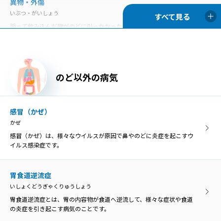
異物・外傷
いぶつ・がいしょう
慢性咽頭炎
誤って飲み込んだ物がのどに引っかかった状態を「咽頭異物」とい
まんせいいんとうえん
い、異物によってのどが傷つくと、膿がたまって感染を引き起こす原
のどの咽頭に炎症を生じる病気が咽頭炎で、急性咽頭炎と慢性咽頭炎
因になることがあります。
に分類されます。
胃食道逆流症
のど以外の病気
慢性扁桃炎
いしょくどうぎゃくりゅうしょう
まんせいへんとうえん
胃食道逆流症とは、胃の内容物が食道へ逆流して、様々な症状や食道
慢性扁桃炎は、扁桃の炎症が3カ月以上長期的に残ってしまう病気
の炎症を引き起こす病気のことです。
感冒（かぜ）
で、症状が落ち着いている「慢性期」と急激に悪化する「急性増悪
かぜ
期」に分けられます。
感冒（かぜ）は、様々なウイルスが原因で鼻やのどに炎症を起こすウ
咽喉頭異常感症
イルス感染症です。
いんこうとういじょうかんしょう
咽喉頭異常感症
のどの違和感や異物感、閉塞感、圧迫感などを咽喉頭異常感と呼び、
いんこうとういじょうかんしょう
原因がはっきり分かるものと、明らかな原因がないものに分けられま
胃食道逆流症
のどの違和感や異物感、閉塞感、圧迫感などを咽喉頭異常感と呼び、
す。
いしょくどうぎゃくりゅうしょう
原因がはっきり分かるものと、明らかな原因がないものに分けられま
す。
胃食道逆流症とは、胃の内容物が食道へ逆流して、様々な症状や食道
の炎症を引き起こす病気のことです。
咽喉頭炎