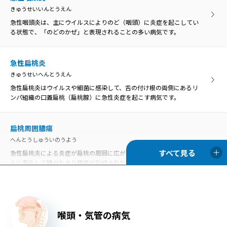
きゅうせいいんとうえん
急性咽頭炎は、主にウイルスによりのど（咽頭）に炎症を起こしてい
る状態で、「のどのかぜ」と表現されることの多い病気です。
急性扁桃炎
きゅうせいへんとうえん
急性扁桃炎はウイルスや細菌に感染して、舌の付け根の両側にあるリ
ンパ組織の口蓋扁桃（扁桃腺）に急性炎症を起こす病気です。
扁桃周囲膿瘍
へんとうしゅういのうよう
急性扁桃炎による炎症が扁桃の周囲に広がったものを扁桃周囲炎、さ
らに悪化して膿がたまり膿瘍が形成された状態を扁桃周囲膿瘍といい
ます。
口内炎
喉頭・気管の病気
こうないえん