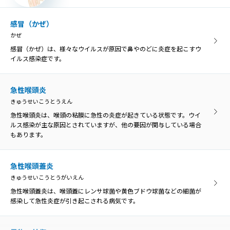
口内炎は、口の中の粘膜に炎症を起こす病気の総称です。口の中の痛
みや不快感が主な症状です。
感冒（かぜ）
かぜ
異物・外傷
感冒（かぜ）は、様々なウイルスが原因で鼻やのどに炎症を起こすウ
いぶつ・がいしょう
イルス感染症です。
誤って飲み込んだ物がのどに引っかかった状態を「咽頭異物」とい
い、異物によってのどが傷つくと、膿がたまって感染を引き起こす原
因になることがあります。
急性喉頭炎
きゅうせいこうとうえん
急性喉頭炎は、喉頭の粘膜に急性の炎症が起きている状態です。ウイ
口腔乾燥症
ルス感染が主な原因とされていますが、他の要因が関与している場合
こうくうかんそうしょう
もあります。
口腔乾燥症は、唾液の分泌量が低下して口の乾きを感じる病気です。
ドライマウスとも呼ばれています。
急性喉頭蓋炎
きゅうせいこうとうがいえん
胃食道逆流症
急性喉頭蓋炎は、喉頭蓋にレンサ球菌や黄色ブドウ球菌などの細菌が
いしょくどうぎゃくりゅうしょう
感染して急性炎症が引き起こされる病気です。
胃食道逆流症とは、胃の内容物が食道へ逆流して、様々な症状や食道
の炎症を引き起こす病気のことです。