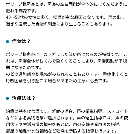
ポリープ様声帯とは、声帯の左右両側が全体的にむくんだように
腫れる病変です。
40～50代の女性に多く、喫煙が主な原因となります。 声の出し
過ぎや逆流した胃酸の刺激により生じることもあります。
症状は？
ポリープ様声帯は、ガラガラした低い声になるのが特徴です。 こ
れは、声帯全体がむくんで重くなることにより、声帯振動が不規
則になるためです。
のどの違和感や乾燥感がみられることもあります。 重症化すると
呼吸困難を引き起こす場合があるため注意が必要です。
治療法は？
治療の基本は禁煙です。軽症の場合、声の衛生指導、 ステロイド
などによる薬物治療が選択されます。声の衛生指導では、 声の使
用状況や生活習慣の情報をもとに、声の安静や発声法の指導、
部屋の加湿や水分補給など乾燥を予防する指導を行います。