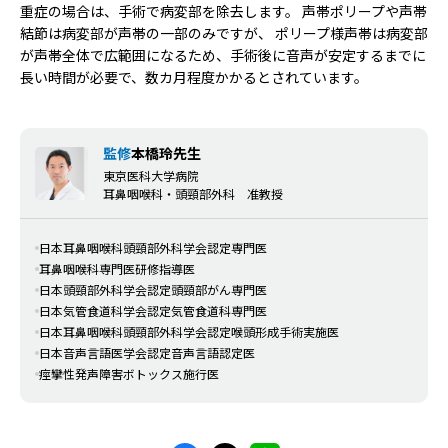
重症の場合は、手術で病変部を除去します。 声帯ポリープや声帯
結節は病変部が声帯の一部のみですが、 ポリープ様声帯は病変部
が声帯全体で広範囲になるため、手術後に音声が安定するまでに
長い時間が必要で、数カ月程度かかるとされています。
監修
本橋玲先生
東京医科大学病院
耳鼻咽喉科・頭頸部外科 准教授
日本耳鼻咽喉科頭頸部外科学会認定専門医
耳鼻咽喉科専門医研修指導医
日本頭頸部外科学会認定頭頸部がん専門医
日本気管食道科学会認定気管食道科専門医
日本耳鼻咽喉科頭頸部外科学会認定喉頭形成手術実施医
日本音声言語医学会認定音声言語認定医
痙攣性発声障害ボトックス施行医