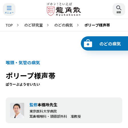
TOP
のど研究室
のどの病気
ポリープ様声帯
検索
のどの病気
喉頭・気管の病気
ポリープ様声帯
ぽりーぷようせいたい
監修
本橋玲先生
東京医科大学病院
耳鼻咽喉科・頭頸部外科 准教授