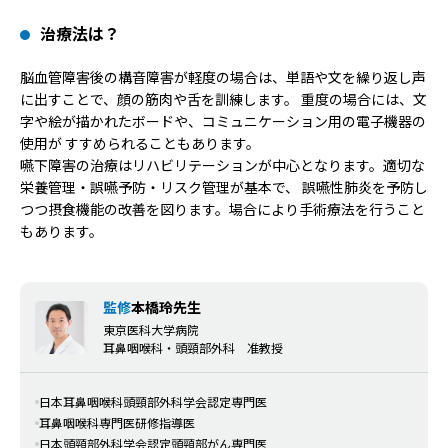
治療法は？
脳血管障害後の構音障害が軽度の場合は、単語や文を繰り返し声
に出すことで、顔の筋肉や舌を訓練します。 重度の場合には、文
字や絵が描かれたボードや、コミュニケーション用の電子機器の
使用が すすめられることもあります。
嚥下障害の治療はリハビリテーションが中心となります。適切な
栄養管理・誤嚥予防・リスク管理が基本で、 誤嚥性肺炎を予防し
つつ摂食機能の改善を図ります。場合により手術療法を行うこと
もあります。
監修
本橋玲先生
東京医科大学病院
耳鼻咽喉科・頭頸部外科 准教授
日本耳鼻咽喉科頭頸部外科学会認定専門医
耳鼻咽喉科専門医研修指導医
日本頭頸部外科学会認定頭頸部がん専門医