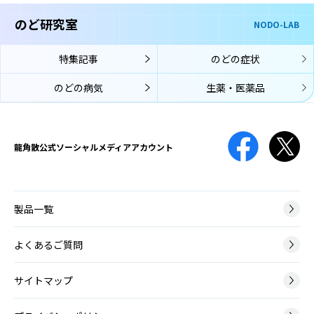
舌苔
せて縮んでしまう状態です。
ぜったい
のど研究室
NODO-LAB
喉頭アレルギー
舌苔（ぜったい）とは、舌表面に付着した白い苔（こけ）のような物
こうとうあれるぎー
です。真っ白ではなく灰白色、黄白色のこともあります。
声帯結節
特集記事
のどの症状
喉頭アレルギーでは、鼻や口からアレルゲン（アレルギーの原因物
せいたいけっせつ
質）が入り、喉頭の粘膜に到達してそこでアレルギー反応が起こり、
声帯結節は、声帯に結節（ペンだこのようなもの）ができて、声の変
のどの病気
生薬・医薬品
のどの症状が生じます。
口腔咽頭カンジダ
化が起こる病気です。
こうくういんとうかんじだ
免疫機能が低下している時や、抗菌薬の使用によって口腔内の細菌バ
薬剤性
ランスが崩れてしまった時などに、口腔内にカンジダ菌が増殖して口
声帯ポリープ
やくざいせい
龍角散公式
ソーシャルメディアアカウント
腔咽頭カンジダ症を引き起こします。
せいたいぽりーぷ
治療のために薬の服用や点滴をしても、期待する効果以外の有害な反
声帯ポリープとは、声帯にできる腫瘤（こぶ）の一種です。かぜによ
応が起こってしまうことがあり、原因となる薬や起こりうる症状は
る炎症や大声を出した時などに、声帯の血管から出血して、その修復
様々です。
膿栓
過程で形成されます。
製品一覧
のうせん
のどの扁桃には多数のくぼみがあります。そのくぼみに細菌やウイル
神経筋疾患
スの死骸、食べかすなどがたまって形成される白っぽい塊が膿栓で
よくあるご質問
ポリープ様声帯
しんけいきんしっかん
す。
ぽりーぷようせいたい
神経筋疾患とは、脳や神経、筋肉に病変が起こり運動に障害が生じる
サイトマップ
ポリープ様声帯とは、声帯の左右両側が全体的にむくんだように腫れ
病気です。
る病変です。40～50代の女性に多く、喫煙が主な原因となります。
咽頭がん
いんとうがん