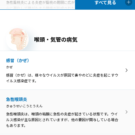
急性扁桃炎による炎症が扁桃の周囲に広がったものを扁桃周囲炎、さ
らに悪化して膿がたまり膿瘍が形成された状態を扁桃周囲膿瘍といい
ます。
口内炎
喉頭・気管の病気
こうないえん
口内炎は、口の中の粘膜に炎症を起こす病気の総称です。口の中の痛
みや不快感が主な症状です。
感冒（かぜ）
かぜ
異物・外傷
感冒（かぜ）は、様々なウイルスが原因で鼻やのどに炎症を起こすウ
いぶつ・がいしょう
イルス感染症です。
誤って飲み込んだ物がのどに引っかかった状態を「咽頭異物」とい
い、異物によってのどが傷つくと、膿がたまって感染を引き起こす原
因になることがあります。
急性喉頭炎
きゅうせいこうとうえん
急性喉頭炎は、喉頭の粘膜に急性の炎症が起きている状態です。ウイ
口腔乾燥症
ルス感染が主な原因とされていますが、他の要因が関与している場合
こうくうかんそうしょう
もあります。
口腔乾燥症は、唾液の分泌量が低下して口の乾きを感じる病気です。