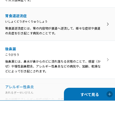
いんこうとういじょうかんしょう
咽喉頭異常感症
のどの違和感や異物感、閉塞感、圧迫感などを咽喉頭異常感と呼び、
いんこうとういじょうかんしょう
原因がはっきり分かるものと、明らかな原因がないものに分けられま
胃食道逆流症
のどの違和感や異物感、閉塞感、圧迫感などを咽喉頭異常感と呼び、
す。
いしょくどうぎゃくりゅうしょう
原因がはっきり分かるものと、明らかな原因がないものに分けられま
す。
胃食道逆流症とは、胃の内容物が食道へ逆流して、様々な症状や食道
の炎症を引き起こす病気のことです。
咽喉頭炎
いんこうとうえん
咽喉頭炎
口腔や鼻腔の奥にある咽頭と、首の真ん中あたりにある喉頭の両方で
後鼻漏
いんこうとうえん
炎症が起きることを咽喉頭炎といいます。
こうびろう
口腔や鼻腔の奥にある咽頭と、首の真ん中あたりにある喉頭の両方で
炎症が起きることを咽喉頭炎といいます。
後鼻漏とは、鼻水が鼻からのどに流れ落ちる状態のことで、感冒（か
ぜ）や慢性副鼻腔炎、アレルギー性鼻炎などの病気や、加齢、乾燥な
声帯麻痺
どによって引き起こされます。
せいたいまひ
歯周病
声帯の動きを司っている「反回神経」に麻痺がおこり、声帯の動きが
ししゅうびょう
悪くなる状態です。
アレルギー性鼻炎
歯周病は、歯の周囲にプラーク（細菌の塊）が付着することが原因と
あれるぎーせいびえん
なって、歯茎に炎症が起きて赤くなったり、歯を支える骨が溶けて歯
がぐらぐらしたりする病気です。
鼻の粘膜でアレルギー反応が起こり、炎症を生じる病気です。通年性
声帯萎縮
アレルギー性鼻炎と季節性アレルギー性鼻炎（花粉症）に分類されま
せいたいいしゅく
す。
声帯萎縮とは、主に加齢により、声帯を構成している筋肉や粘膜がや