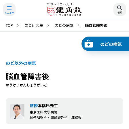
TOP
のど研究室
のどの病気
脳血管障害後
検索
のどの病気
のど以外の病気
脳血管障害後
のうけっかんしょうがいご
監修
本橋玲先生
東京医科大学病院
耳鼻咽喉科・頭頸部外科 准教授