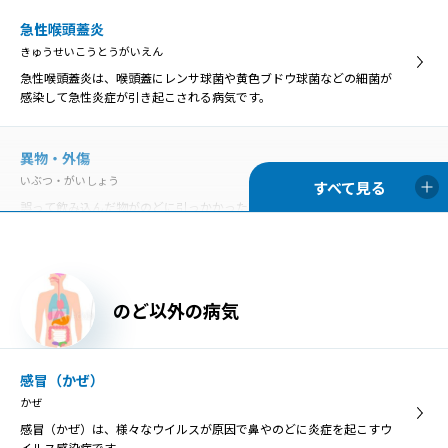
ドライマウスとも呼ばれています。
急性喉頭蓋炎
きゅうせいこうとうがいえん
胃食道逆流症
急性喉頭蓋炎は、喉頭蓋にレンサ球菌や黄色ブドウ球菌などの細菌が
いしょくどうぎゃくりゅうしょう
感染して急性炎症が引き起こされる病気です。
胃食道逆流症とは、胃の内容物が食道へ逆流して、様々な症状や食道
の炎症を引き起こす病気のことです。
異物・外傷
いぶつ・がいしょう
慢性咽頭炎
誤って飲み込んだ物がのどに引っかかった状態を「咽頭異物」とい
まんせいいんとうえん
い、異物によってのどが傷つくと、膿がたまって感染を引き起こす原
のどの咽頭に炎症を生じる病気が咽頭炎で、急性咽頭炎と慢性咽頭炎
因になることがあります。
に分類されます。
胃食道逆流症
のど以外の病気
慢性扁桃炎
いしょくどうぎゃくりゅうしょう
まんせいへんとうえん
胃食道逆流症とは、胃の内容物が食道へ逆流して、様々な症状や食道
慢性扁桃炎は、扁桃の炎症が3カ月以上長期的に残ってしまう病気
の炎症を引き起こす病気のことです。
感冒（かぜ）
で、症状が落ち着いている「慢性期」と急激に悪化する「急性増悪
かぜ
期」に分けられます。
感冒（かぜ）は、様々なウイルスが原因で鼻やのどに炎症を起こすウ
咽喉頭異常感症
イルス感染症です。