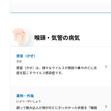
慢性扁桃炎
まんせいへんとうえん
慢性扁桃炎は、扁桃の炎症が3カ月以上長期的に残ってし
まう病気で、症状が落ち着いている「慢性期」と急激に
喉頭・気管の病気
悪化する「急性増悪期」に分けられます。
歯周病
感冒（かぜ）
ししゅうびょう
かぜ
歯周病は、歯の周囲にプラーク（細菌の塊）が付着する
感冒（かぜ）は、様々なウイルスが原因で鼻やのどに炎
ことが原因となって、歯茎に炎症が起きて赤くなった
症を起こすウイルス感染症です。
り、歯を支える骨が溶けて歯がぐらぐらしたりする病気
です。
膿栓
異物・外傷
のうせん
いぶつ・がいしょう
のどの扁桃には多数のくぼみがあります。そのくぼみに
誤って飲み込んだ物がのどに引っかかった状態を「咽頭