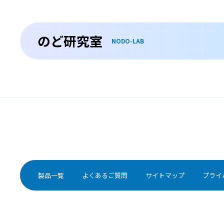
しぇーぐれんしょうこうぐん
シェーグレン症候群は、本来、体を守る役割のある免疫
機能が、誤って自分自身を攻撃してしまう自己免疫疾患
のど研究室
の1つです。
NODO-LAB
甲状腺腫瘍
こうじょうせんしゅよう
甲状腺腫瘍とは甲状腺にできた腫瘍のことで、良性と悪
性の場合があります。
特殊な感染症
とくしゅなかんせんしょう
製品一覧
よくあるご質問
サイトマップ
プライ
性行動の多様化などに伴い、梅毒や淋菌感染症、クラミ
ジア感染症、HIVなどの性感染症の症状が口腔内にあらわ
れることも多くなってきています。