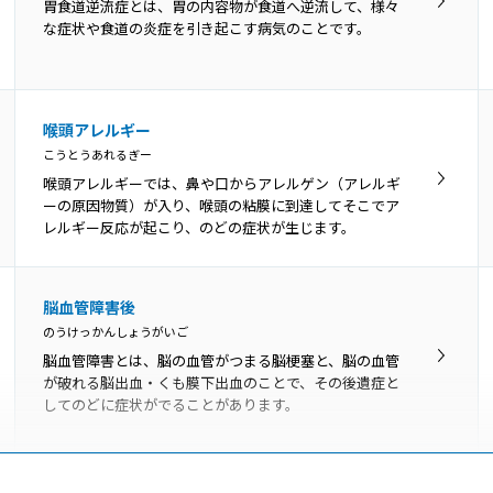
発声障害は主に、器質性発声障害、機能性発声障害、神
胃食道逆流症とは、胃の内容物が食道へ逆流して、様々
経学的発声障害の3つに分類されます。
な症状や食道の炎症を引き起こす病気のことです。
喉頭アレルギー
こうとうあれるぎー
喉頭アレルギーでは、鼻や口からアレルゲン（アレルギ
ーの原因物質）が入り、喉頭の粘膜に到達してそこでア
レルギー反応が起こり、のどの症状が生じます。
脳血管障害後
のうけっかんしょうがいご
脳血管障害とは、脳の血管がつまる脳梗塞と、脳の血管
が破れる脳出血・くも膜下出血のことで、その後遺症と
してのどに症状がでることがあります。
肥満症