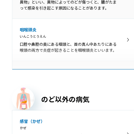
細菌やウイルスの死骸、食べかすなどがたまって形成さ
異物」といい、異物によってのどが傷つくと、膿がたま
れる白っぽい塊が膿栓です。
って感染を引き起こす原因になることがあります。
扁桃肥大
咽喉頭炎
へんとうひだい
いんこうとうえん
扁桃肥大とは、口蓋扁桃が肥大して通常より大きくなっ
口腔や鼻腔の奥にある咽頭と、首の真ん中あたりにある
た状態です。肥大しているだけの場合は問題ありません
喉頭の両方で炎症が起きることを咽喉頭炎といいます。
が、大きくなりすぎて症状を引き起こしている場合は治
療が必要です。
声帯結節
せいたいけっせつ
声帯結節は、声帯に結節（ペンだこのようなもの）がで
きて、声の変化が起こる病気です。
のど以外の病気
吃音
感冒（かぜ）
きつおん
かぜ