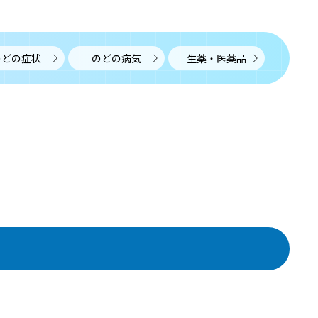
けいぶりんぱせつしゅちょう
リンパ節腫脹とはリンパ節が腫れた状態で、炎症による
ものと腫瘍によるものに大きく分けられます。
のどの症状
のどの病気
生薬・医薬品
唾石
だせき
唾石とは唾液腺や導管の中に生じる結石のことで、唾液
に含まれるカルシウムが、導管に侵入した異物や細菌な
どに沈着することにより生じると考えられています。
COPD
しーおーぴーでぃー
慢性閉塞性肺疾患（COPD）とは、タバコの煙などの有害
物質を長期的に吸っていたことにより気道に炎症が起
き、気道が細くなる病気です。