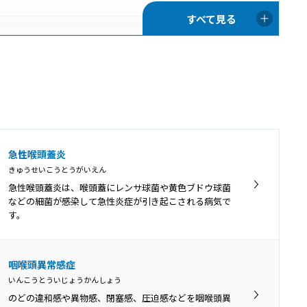
咽喉頭炎
いんこうとうえん
口腔や鼻腔の奥にある咽頭と、首の真ん中あたりにある
喉頭の両方で炎症が起きることを咽喉頭炎といいます。
口腔咽頭カンジダ
急性喉頭蓋炎
こうくういんとうかんじだ
きゅうせいこうとうがいえん
免疫機能が低下している時や、抗菌薬の使用によって口
急性喉頭蓋炎は、喉頭蓋にレンサ球菌や黄色ブドウ球菌
腔内の細菌バランスが崩れてしまった時などに、口腔内
などの細菌が感染して急性炎症が引き起こされる病気で
にカンジダ菌が増殖して口腔咽頭カンジダ症を引き起こ
す。
します。
アデノイド増殖症
咽喉頭異常感症
あでのいどぞうしょくしょう
いんこうとういじょうかんしょう
アデノイド増殖症とは、生理的な肥大に慢性的な炎症や
のどの違和感や異物感、閉塞感、圧迫感などを咽喉頭異