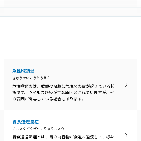
咽喉頭異常感症
いんこうとういじょうかんしょう
のどの違和感や異物感、閉塞感、圧迫感などを咽喉頭異
常感と呼び、原因がはっきり分かるものと、明らかな原
因がないものに分けられます。
舌苔
急性喉頭炎
ぜったい
きゅうせいこうとうえん
舌苔（ぜったい）とは、舌表面に付着した白い苔（こ
急性喉頭炎は、喉頭の粘膜に急性の炎症が起きている状
け）のような物です。真っ白ではなく灰白色、黄白色の
態です。ウイルス感染が主な原因とされていますが、他
こともあります。
の要因が関与している場合もあります。
咽頭がん
胃食道逆流症
いんとうがん
いしょくどうぎゃくりゅうしょう
咽頭とは鼻の奥から食道の上までの、空気や飲食物が通
胃食道逆流症とは、胃の内容物が食道へ逆流して、様々