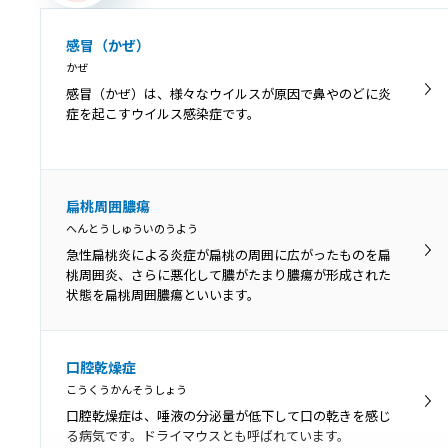
感冒（かぜ）
かぜ
感冒（かぜ）は、様々なウイルスが原因で鼻やのどに炎
症を起こすウイルス感染症です。
扁桃周囲膿瘍
へんとうしゅういのうよう
急性扁桃炎による炎症が扁桃の周囲に広がったものを扁
桃周囲炎、さらに悪化して膿がたまり膿瘍が形成された
状態を扁桃周囲膿瘍といいます。
口腔乾燥症
こうくうかんそうしょう
口腔乾燥症は、唾液の分泌量が低下して口の乾きを感じ
る病気です。ドライマウスとも呼ばれています。