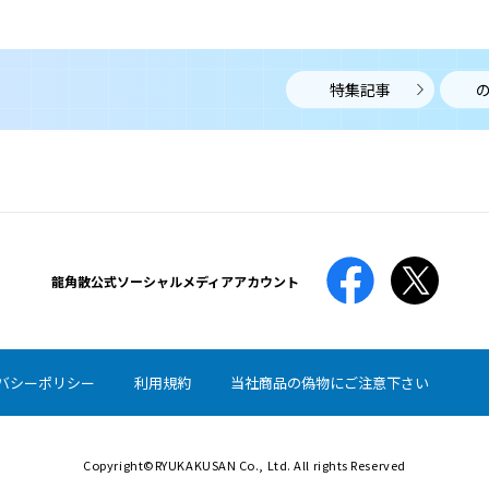
ひまんしょう
肥満症は、肥満により糖尿病や脂質異常症、高血圧、高
尿酸血症などの合併症がある、あるいはこれらの合併症
になるリスクが高いことを指します。
特集記事
唾液腺腫瘍
だえきせんしゅよう
唾液腺腫瘍は、すべての唾液腺で起こり得ますが、約
80％が耳下腺、顎下腺に発生します。
龍角散公式
ソーシャルメディアアカウント
喘息
ぜんそく
バシーポリシー
利用規約
当社商品の偽物にご注意下さい
喘息とは、空気の通り道である気道に炎症が生じること
で、様々な刺激に対して敏感に反応して気道が狭くなる
病気です。
Copyright©RYUKAKUSAN Co., Ltd. All rights Reserved