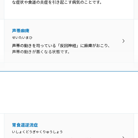
るところです。上から順に上咽頭・中咽頭・下咽頭に分
な症状や食道の炎症を引き起こす病気のことです。
けられ、いずれの部位にもがんができます。
睡眠時無呼吸症候群
声帯麻痺
すいみんじむこきゅうしょうこうぐん
せいたいまひ
睡眠時無呼吸症候群は、呼吸が一時的に停止するか減少
声帯の動きを司っている「反回神経」に麻痺がおこり、
する状態が、睡眠中に反復して起こる病気です。
声帯の動きが悪くなる状態です。
声帯ポリープ
せいたいぽりーぷ
声帯ポリープとは、声帯にできる腫瘤（こぶ）の一種で
す。かぜによる炎症や大声を出した時などに、声帯の血
管から出血して、その修復過程で形成されます。
発声障害
胃食道逆流症
はっせいしょうがい
いしょくどうぎゃくりゅうしょう