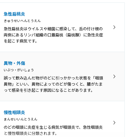
急性扁桃炎
きゅうせいへんとうえん
急性扁桃炎はウイルスや細菌に感染して、舌の付け根の
両側にあるリンパ組織の口蓋扁桃（扁桃腺）に急性炎症
を起こす病気です。
異物・外傷
いぶつ・がいしょう
誤って飲み込んだ物がのどに引っかかった状態を「咽頭
異物」といい、異物によってのどが傷つくと、膿がたま
って感染を引き起こす原因になることがあります。
慢性咽頭炎
まんせいいんとうえん
のどの咽頭に炎症を生じる病気が咽頭炎で、急性咽頭炎
と慢性咽頭炎に分類されます。