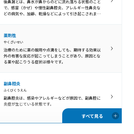
音声振戦症とは、声がふるえる病気です。正常な発声時
後鼻漏とは、鼻水が鼻からのどに流れ落ちる状態のこと
は吐く息の力で声帯を振動させていますが、音声振戦症
で、感冒（かぜ）や慢性副鼻腔炎、アレルギー性鼻炎な
では声帯と共にのども周期的に振動してしまいます。
どの病気や、加齢、乾燥などによって引き起こされま
す。
薬剤性
やくざいせい
治療のために薬の服用や点滴をしても、期待する効果以
外の有害な反応が起こってしまうことがあり、原因とな
る薬や起こりうる症状は様々です。
副鼻腔炎
ふくびくうえん
副鼻腔炎は、感染やアレルギーなどが原因で、副鼻腔に
炎症が生じている状態です。
頸部リンパ節腫脹