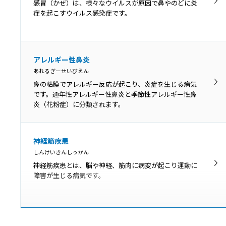
吃音（きつおん、どもり）とは、声を出す通り道に異常
感冒（かぜ）は、様々なウイルスが原因で鼻やのどに炎
はみられませんが、滑らかな発話ができない言語障害で
症を起こすウイルス感染症です。
す。
喉頭がん
アレルギー性鼻炎
こうとうがん
あれるぎーせいびえん
喉頭にできるがんを喉頭がんといいます。できた部位に
鼻の粘膜でアレルギー反応が起こり、炎症を生じる病気
より声門上がん・声門がん・声門下がんに分類され、症
です。通年性アレルギー性鼻炎と季節性アレルギー性鼻
状や予後が異なります。
炎（花粉症）に分類されます。
神経筋疾患
しんけいきんしっかん
神経筋疾患とは、脳や神経、筋肉に病変が起こり運動に
障害が生じる病気です。
シェーグレン症候群