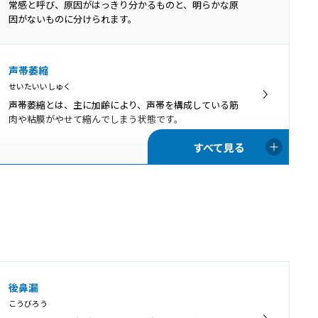
刺激などが加わってアデノイドが病的に肥大し、それに
常感と呼び、原因がはっきり分かるものと、明らかな原
よって症状がみられている状態です。
因がないものに分けられます。
上咽頭炎
声帯萎縮
じょういんとうえん
せいたいいしゅく
上咽頭炎とは、上咽頭に炎症が生じている状態です。主
声帯萎縮とは、主に加齢により、声帯を構成している筋
に感冒（かぜ）の症状の一部で「急性上咽頭炎」とい
肉や粘膜がやせて縮んでしまう状態です。
い、長期間の炎症やうっ血が続く状態を「慢性上咽頭
炎」と呼びます。
ポリープ様声帯
ぽりーぷようせいたい
ポリープ様声帯とは、声帯の左右両側が全体的にむくん
だように腫れる病変です。40～50代の女性に多く、喫煙
が主な原因となります。
音声振戦症
後鼻漏
おんせいしんせんしょう
こうびろう