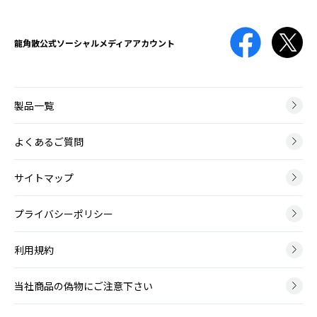
こうくういんとうかんじだ
免疫機能が低下している時や、抗菌薬の使用によって口腔内の細菌バ
薬剤性
ランスが崩れてしまった時などに、口腔内にカンジダ菌が増殖して口
声帯ポリープ
やくざいせい
龍角散公式
ソーシャルメディアアカウント
腔咽頭カンジダ症を引き起こします。
せいたいぽりーぷ
治療のために薬の服用や点滴をしても、期待する効果以外の有害な反
声帯ポリープとは、声帯にできる腫瘤（こぶ）の一種です。かぜによ
応が起こってしまうことがあり、原因となる薬や起こりうる症状は
る炎症や大声を出した時などに、声帯の血管から出血して、その修復
様々です。
膿栓
過程で形成されます。
製品一覧
のうせん
のどの扁桃には多数のくぼみがあります。そのくぼみに細菌やウイル
神経筋疾患
スの死骸、食べかすなどがたまって形成される白っぽい塊が膿栓で
よくあるご質問
ポリープ様声帯
しんけいきんしっかん
す。
ぽりーぷようせいたい
神経筋疾患とは、脳や神経、筋肉に病変が起こり運動に障害が生じる
サイトマップ
ポリープ様声帯とは、声帯の左右両側が全体的にむくんだように腫れ
病気です。
る病変です。40～50代の女性に多く、喫煙が主な原因となります。
咽頭がん
いんとうがん
プライバシーポリシー
脳血管障害後
咽頭とは鼻の奥から食道の上までの、空気や飲食物が通るところで
吃音
のうけっかんしょうがいご
す。上から順に上咽頭・中咽頭・下咽頭に分けられ、いずれの部位に
利用規約
きつおん
もがんができます。
脳血管障害とは、脳の血管がつまる脳梗塞と、脳の血管が破れる脳出
吃音（きつおん、どもり）とは、声を出す通り道に異常はみられませ
血・くも膜下出血のことで、その後遺症としてのどに症状がでること
んが、滑らかな発話ができない言語障害です。
があります。
当社商品の偽物にご注意下さい
アデノイド増殖症
あでのいどぞうしょくしょう