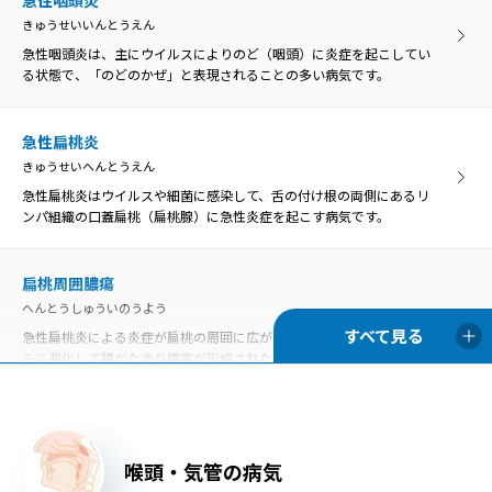
きゅうせいいんとうえん
急性咽頭炎は、主にウイルスによりのど（咽頭）に炎症を起こしてい
る状態で、「のどのかぜ」と表現されることの多い病気です。
急性扁桃炎
きゅうせいへんとうえん
急性扁桃炎はウイルスや細菌に感染して、舌の付け根の両側にあるリ
ンパ組織の口蓋扁桃（扁桃腺）に急性炎症を起こす病気です。
扁桃周囲膿瘍
へんとうしゅういのうよう
急性扁桃炎による炎症が扁桃の周囲に広がったものを扁桃周囲炎、さ
らに悪化して膿がたまり膿瘍が形成された状態を扁桃周囲膿瘍といい
ます。
口内炎
喉頭・気管の病気
こうないえん