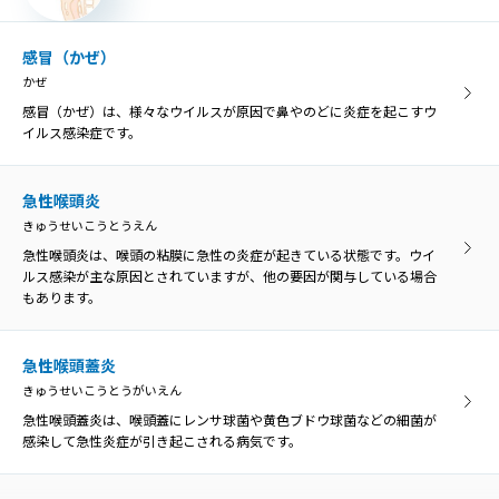
口内炎は、口の中の粘膜に炎症を起こす病気の総称です。口の中の痛
みや不快感が主な症状です。
感冒（かぜ）
かぜ
異物・外傷
感冒（かぜ）は、様々なウイルスが原因で鼻やのどに炎症を起こすウ
いぶつ・がいしょう
イルス感染症です。
誤って飲み込んだ物がのどに引っかかった状態を「咽頭異物」とい
い、異物によってのどが傷つくと、膿がたまって感染を引き起こす原
因になることがあります。
急性喉頭炎
きゅうせいこうとうえん
急性喉頭炎は、喉頭の粘膜に急性の炎症が起きている状態です。ウイ
口腔乾燥症
ルス感染が主な原因とされていますが、他の要因が関与している場合
こうくうかんそうしょう
もあります。
口腔乾燥症は、唾液の分泌量が低下して口の乾きを感じる病気です。
ドライマウスとも呼ばれています。
急性喉頭蓋炎
きゅうせいこうとうがいえん
胃食道逆流症
急性喉頭蓋炎は、喉頭蓋にレンサ球菌や黄色ブドウ球菌などの細菌が
いしょくどうぎゃくりゅうしょう
感染して急性炎症が引き起こされる病気です。
胃食道逆流症とは、胃の内容物が食道へ逆流して、様々な症状や食道
の炎症を引き起こす病気のことです。