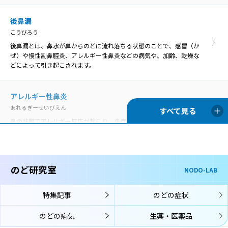
いんこうとうえん
咽喉頭炎
口腔や鼻腔の奥にある咽頭と、首の真ん中あたりにある喉頭の両方で
後鼻漏
いんこうとうえん
炎症が起きることを咽喉頭炎といいます。
こうびろう
口腔や鼻腔の奥にある咽頭と、首の真ん中あたりにある喉頭の両方で
炎症が起きることを咽喉頭炎といいます。
後鼻漏とは、鼻水が鼻からのどに流れ落ちる状態のことで、感冒（か
ぜ）や慢性副鼻腔炎、アレルギー性鼻炎などの病気や、加齢、乾燥な
声帯麻痺
どによって引き起こされます。
せいたいまひ
歯周病
声帯の動きを司っている「反回神経」に麻痺がおこり、声帯の動きが
ししゅうびょう
悪くなる状態です。
アレルギー性鼻炎
歯周病は、歯の周囲にプラーク（細菌の塊）が付着することが原因と
あれるぎーせいびえん
なって、歯茎に炎症が起きて赤くなったり、歯を支える骨が溶けて歯
がぐらぐらしたりする病気です。
鼻の粘膜でアレルギー反応が起こり、炎症を生じる病気です。通年性
声帯萎縮
アレルギー性鼻炎と季節性アレルギー性鼻炎（花粉症）に分類されま
せいたいいしゅく
す。
声帯萎縮とは、主に加齢により、声帯を構成している筋肉や粘膜がや
舌苔
せて縮んでしまう状態です。
ぜったい
のど研究室
NODO-LAB
喉頭アレルギー
舌苔（ぜったい）とは、舌表面に付着した白い苔（こけ）のような物
こうとうあれるぎー
です。真っ白ではなく灰白色、黄白色のこともあります。
声帯結節
特集記事
のどの症状
喉頭アレルギーでは、鼻や口からアレルゲン（アレルギーの原因物
せいたいけっせつ
質）が入り、喉頭の粘膜に到達してそこでアレルギー反応が起こり、
声帯結節は、声帯に結節（ペンだこのようなもの）ができて、声の変
のどの病気
生薬・医薬品
のどの症状が生じます。
口腔咽頭カンジダ
化が起こる病気です。