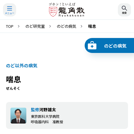
TOP
のど研究室
のどの病気
喘息
検索
のどの病気
のど以外の病気
喘息
ぜんそく
監修
河野雄太
東京医科大学病院
呼吸器内科 准教授