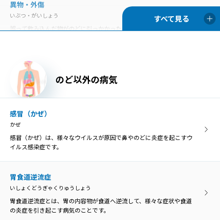
異物・外傷
いぶつ・がいしょう
慢性咽頭炎
誤って飲み込んだ物がのどに引っかかった状態を「咽頭異物」とい
まんせいいんとうえん
い、異物によってのどが傷つくと、膿がたまって感染を引き起こす原
のどの咽頭に炎症を生じる病気が咽頭炎で、急性咽頭炎と慢性咽頭炎
因になることがあります。
に分類されます。
胃食道逆流症
のど以外の病気
慢性扁桃炎
いしょくどうぎゃくりゅうしょう
まんせいへんとうえん
胃食道逆流症とは、胃の内容物が食道へ逆流して、様々な症状や食道
慢性扁桃炎は、扁桃の炎症が3カ月以上長期的に残ってしまう病気
の炎症を引き起こす病気のことです。
感冒（かぜ）
で、症状が落ち着いている「慢性期」と急激に悪化する「急性増悪
かぜ
期」に分けられます。
感冒（かぜ）は、様々なウイルスが原因で鼻やのどに炎症を起こすウ
咽喉頭異常感症
イルス感染症です。
いんこうとういじょうかんしょう
咽喉頭異常感症
のどの違和感や異物感、閉塞感、圧迫感などを咽喉頭異常感と呼び、
いんこうとういじょうかんしょう
原因がはっきり分かるものと、明らかな原因がないものに分けられま
胃食道逆流症
のどの違和感や異物感、閉塞感、圧迫感などを咽喉頭異常感と呼び、
す。
いしょくどうぎゃくりゅうしょう
原因がはっきり分かるものと、明らかな原因がないものに分けられま
す。
胃食道逆流症とは、胃の内容物が食道へ逆流して、様々な症状や食道
の炎症を引き起こす病気のことです。
咽喉頭炎