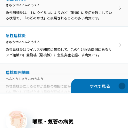
きゅうせいいんとうえん
急性咽頭炎は、主にウイルスによりのど（咽頭）に炎症を起こしてい
る状態で、「のどのかぜ」と表現されることの多い病気です。
急性扁桃炎
きゅうせいへんとうえん
急性扁桃炎はウイルスや細菌に感染して、舌の付け根の両側にあるリ
ンパ組織の口蓋扁桃（扁桃腺）に急性炎症を起こす病気です。
扁桃周囲膿瘍
へんとうしゅういのうよう
急性扁桃炎による炎症が扁桃の周囲に広がったものを扁桃周囲炎、さ
らに悪化して膿がたまり膿瘍が形成された状態を扁桃周囲膿瘍といい
ます。
口内炎
喉頭・気管の病気
こうないえん