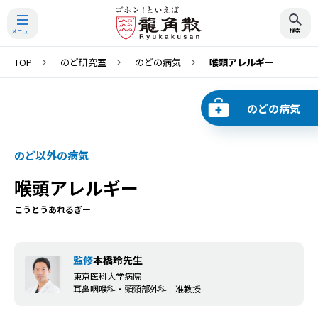
TOP
のど研究室
のどの病気
喉頭アレルギー
検索
のどの病気
のど以外の病気
喉頭アレルギー
こうとうあれるぎー
監修
本橋玲先生
東京医科大学病院
耳鼻咽喉科・頭頸部外科 准教授