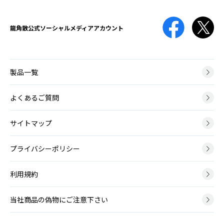
免疫機能が低下している時や、抗菌薬の使用によって口腔内の細菌バ
薬剤性
ランスが崩れてしまった時などに、口腔内にカンジダ菌が増殖して口
声帯ポリープ
やくざいせい
龍角散公式
ソーシャルメディアアカウント
腔咽頭カンジダ症を引き起こします。
せいたいぽりーぷ
治療のために薬の服用や点滴をしても、期待する効果以外の有害な反
声帯ポリープとは、声帯にできる腫瘤（こぶ）の一種です。かぜによ
応が起こってしまうことがあり、原因となる薬や起こりうる症状は
る炎症や大声を出した時などに、声帯の血管から出血して、その修復
様々です。
膿栓
過程で形成されます。
製品一覧
のうせん
のどの扁桃には多数のくぼみがあります。そのくぼみに細菌やウイル
神経筋疾患
スの死骸、食べかすなどがたまって形成される白っぽい塊が膿栓で
よくあるご質問
ポリープ様声帯
しんけいきんしっかん
す。
ぽりーぷようせいたい
神経筋疾患とは、脳や神経、筋肉に病変が起こり運動に障害が生じる
サイトマップ
ポリープ様声帯とは、声帯の左右両側が全体的にむくんだように腫れ
病気です。
る病変です。40～50代の女性に多く、喫煙が主な原因となります。
咽頭がん
いんとうがん
プライバシーポリシー
脳血管障害後
咽頭とは鼻の奥から食道の上までの、空気や飲食物が通るところで
吃音
のうけっかんしょうがいご
す。上から順に上咽頭・中咽頭・下咽頭に分けられ、いずれの部位に
利用規約
きつおん
もがんができます。
脳血管障害とは、脳の血管がつまる脳梗塞と、脳の血管が破れる脳出
吃音（きつおん、どもり）とは、声を出す通り道に異常はみられませ
血・くも膜下出血のことで、その後遺症としてのどに症状がでること
んが、滑らかな発話ができない言語障害です。
があります。
当社商品の偽物にご注意下さい
アデノイド増殖症
あでのいどぞうしょくしょう