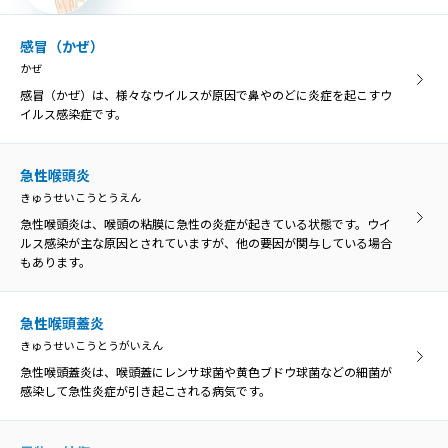
口内炎は、口の中の粘膜に炎症を起こす病気の総称です。口の中の痛
みや不快感が主な症状です。
感冒（かぜ）
かぜ
異物・外傷
感冒（かぜ）は、様々なウイルスが原因で鼻やのどに炎症を起こすウ
いぶつ・がいしょう
イルス感染症です。
誤って飲み込んだ物がのどに引っかかった状態を「咽頭異物」とい
い、異物によってのどが傷つくと、膿がたまって感染を引き起こす原
因になることがあります。
急性喉頭炎
きゅうせいこうとうえん
急性喉頭炎は、喉頭の粘膜に急性の炎症が起きている状態です。ウイ
口腔乾燥症
ルス感染が主な原因とされていますが、他の要因が関与している場合
こうくうかんそうしょう
もあります。
口腔乾燥症は、唾液の分泌量が低下して口の乾きを感じる病気です。
ドライマウスとも呼ばれています。
急性喉頭蓋炎
きゅうせいこうとうがいえん
胃食道逆流症
急性喉頭蓋炎は、喉頭蓋にレンサ球菌や黄色ブドウ球菌などの細菌が
いしょくどうぎゃくりゅうしょう
感染して急性炎症が引き起こされる病気です。
胃食道逆流症とは、胃の内容物が食道へ逆流して、様々な症状や食道
の炎症を引き起こす病気のことです。