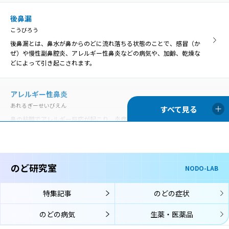
いんこうとうえん
咽喉頭炎
口腔や鼻腔の奥にある咽頭と、首の真ん中あたりにある喉頭の両方で
後鼻漏
いんこうとうえん
炎症が起きることを咽喉頭炎といいます。
こうびろう
口腔や鼻腔の奥にある咽頭と、首の真ん中あたりにある喉頭の両方で
炎症が起きることを咽喉頭炎といいます。
後鼻漏とは、鼻水が鼻からのどに流れ落ちる状態のことで、感冒（か
ぜ）や慢性副鼻腔炎、アレルギー性鼻炎などの病気や、加齢、乾燥な
声帯麻痺
どによって引き起こされます。
せいたいまひ
歯周病
声帯の動きを司っている「反回神経」に麻痺がおこり、声帯の動きが
ししゅうびょう
悪くなる状態です。
アレルギー性鼻炎
歯周病は、歯の周囲にプラーク（細菌の塊）が付着することが原因と
あれるぎーせいびえん
なって、歯茎に炎症が起きて赤くなったり、歯を支える骨が溶けて歯
がぐらぐらしたりする病気です。
鼻の粘膜でアレルギー反応が起こり、炎症を生じる病気です。通年性
声帯萎縮
アレルギー性鼻炎と季節性アレルギー性鼻炎（花粉症）に分類されま
せいたいいしゅく
す。
声帯萎縮とは、主に加齢により、声帯を構成している筋肉や粘膜がや
舌苔
せて縮んでしまう状態です。
ぜったい
のど研究室
NODO-LAB
喉頭アレルギー
舌苔（ぜったい）とは、舌表面に付着した白い苔（こけ）のような物
こうとうあれるぎー
です。真っ白ではなく灰白色、黄白色のこともあります。
声帯結節
特集記事
のどの症状
喉頭アレルギーでは、鼻や口からアレルゲン（アレルギーの原因物
せいたいけっせつ
質）が入り、喉頭の粘膜に到達してそこでアレルギー反応が起こり、
声帯結節は、声帯に結節（ペンだこのようなもの）ができて、声の変
のどの病気
生薬・医薬品
のどの症状が生じます。
口腔咽頭カンジダ
化が起こる病気です。
こうくういんとうかんじだ