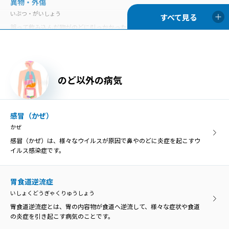
異物・外傷
いぶつ・がいしょう
慢性咽頭炎
誤って飲み込んだ物がのどに引っかかった状態を「咽頭異物」とい
まんせいいんとうえん
い、異物によってのどが傷つくと、膿がたまって感染を引き起こす原
のどの咽頭に炎症を生じる病気が咽頭炎で、急性咽頭炎と慢性咽頭炎
因になることがあります。
に分類されます。
胃食道逆流症
のど以外の病気
慢性扁桃炎
いしょくどうぎゃくりゅうしょう
まんせいへんとうえん
胃食道逆流症とは、胃の内容物が食道へ逆流して、様々な症状や食道
慢性扁桃炎は、扁桃の炎症が3カ月以上長期的に残ってしまう病気
の炎症を引き起こす病気のことです。
感冒（かぜ）
で、症状が落ち着いている「慢性期」と急激に悪化する「急性増悪
かぜ
期」に分けられます。
感冒（かぜ）は、様々なウイルスが原因で鼻やのどに炎症を起こすウ
咽喉頭異常感症
イルス感染症です。
いんこうとういじょうかんしょう
咽喉頭異常感症
のどの違和感や異物感、閉塞感、圧迫感などを咽喉頭異常感と呼び、
いんこうとういじょうかんしょう
原因がはっきり分かるものと、明らかな原因がないものに分けられま
胃食道逆流症
のどの違和感や異物感、閉塞感、圧迫感などを咽喉頭異常感と呼び、
す。
いしょくどうぎゃくりゅうしょう
原因がはっきり分かるものと、明らかな原因がないものに分けられま
す。
胃食道逆流症とは、胃の内容物が食道へ逆流して、様々な症状や食道
の炎症を引き起こす病気のことです。
咽喉頭炎