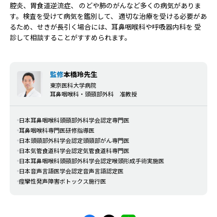
腔炎、胃食道逆流症、 のどや肺のがんなど多くの病気がありま
す。検査を受けて病気を鑑別して、 適切な治療を受ける必要があ
るため、せきが長引く場合には、耳鼻咽喉科や呼吸器内科を 受
診して相談することがすすめられます。
監修
本橋玲先生
東京医科大学病院
耳鼻咽喉科・頭頸部外科 准教授
日本耳鼻咽喉科頭頸部外科学会認定専門医
耳鼻咽喉科専門医研修指導医
日本頭頸部外科学会認定頭頸部がん専門医
日本気管食道科学会認定気管食道科専門医
日本耳鼻咽喉科頭頸部外科学会認定喉頭形成手術実施医
日本音声言語医学会認定音声言語認定医
痙攣性発声障害ボトックス施行医