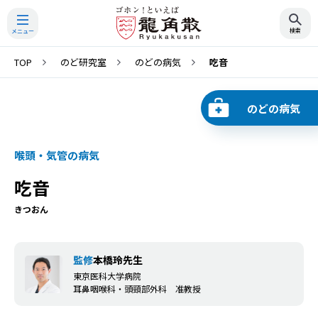
TOP
のど研究室
のどの病気
吃音
検索
のどの病気
喉頭・気管の病気
吃音
きつおん
監修
本橋玲先生
東京医科大学病院
耳鼻咽喉科・頭頸部外科 准教授