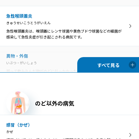
口腔乾燥症は、唾液の分泌量が低下して口の乾きを感じる病気です。
ドライマウスとも呼ばれています。
急性喉頭蓋炎
きゅうせいこうとうがいえん
胃食道逆流症
急性喉頭蓋炎は、喉頭蓋にレンサ球菌や黄色ブドウ球菌などの細菌が
いしょくどうぎゃくりゅうしょう
感染して急性炎症が引き起こされる病気です。
胃食道逆流症とは、胃の内容物が食道へ逆流して、様々な症状や食道
の炎症を引き起こす病気のことです。
異物・外傷
いぶつ・がいしょう
慢性咽頭炎
誤って飲み込んだ物がのどに引っかかった状態を「咽頭異物」とい
まんせいいんとうえん
い、異物によってのどが傷つくと、膿がたまって感染を引き起こす原
のどの咽頭に炎症を生じる病気が咽頭炎で、急性咽頭炎と慢性咽頭炎
因になることがあります。
に分類されます。
胃食道逆流症
のど以外の病気
慢性扁桃炎
いしょくどうぎゃくりゅうしょう
まんせいへんとうえん
胃食道逆流症とは、胃の内容物が食道へ逆流して、様々な症状や食道
慢性扁桃炎は、扁桃の炎症が3カ月以上長期的に残ってしまう病気
の炎症を引き起こす病気のことです。
感冒（かぜ）
で、症状が落ち着いている「慢性期」と急激に悪化する「急性増悪
かぜ
期」に分けられます。