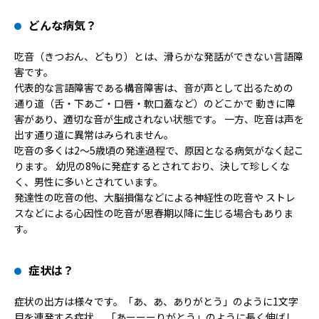
どんな病気？
吃音（きつおん、どもり）とは、滑らかな発話ができない言語障
害です。
代表的な言語障害である構音障害は、音が声として出るための
通り道（舌・下あご・口唇・軟口蓋など）のどこかで 動きに障
害があり、適切な音が生成されない状態です。 一方、吃音は声を
出す通り道に異常はみられません。
吃音の多くは2～5歳頃の発達過程で、原因となる病気がなく起こ
ります。 幼児の8%に発症するとされており、決して珍しくな
く、男性に多いとされています。
発達性の吃音の他、大脳損傷などによる神経性の吃音や ストレ
スなどによる心因性の吃音が思春期以降に生じる場合もありま
す。
症状は？
症状の出方は様々です。「あ、あ、ありがとう」のように1文字
目を連発する症状、 「あーーーりがとう」のように長く伸ばし