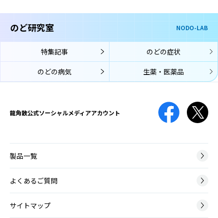
声帯萎縮とは、主に加齢により、声帯を構成している筋肉や粘膜がや
舌苔
せて縮んでしまう状態です。
ぜったい
のど研究室
NODO-LAB
喉頭アレルギー
舌苔（ぜったい）とは、舌表面に付着した白い苔（こけ）のような物
こうとうあれるぎー
です。真っ白ではなく灰白色、黄白色のこともあります。
声帯結節
特集記事
のどの症状
喉頭アレルギーでは、鼻や口からアレルゲン（アレルギーの原因物
せいたいけっせつ
質）が入り、喉頭の粘膜に到達してそこでアレルギー反応が起こり、
声帯結節は、声帯に結節（ペンだこのようなもの）ができて、声の変
のどの病気
生薬・医薬品
のどの症状が生じます。
口腔咽頭カンジダ
化が起こる病気です。
こうくういんとうかんじだ
免疫機能が低下している時や、抗菌薬の使用によって口腔内の細菌バ
薬剤性
ランスが崩れてしまった時などに、口腔内にカンジダ菌が増殖して口
声帯ポリープ
やくざいせい
龍角散公式
ソーシャルメディアアカウント
腔咽頭カンジダ症を引き起こします。
せいたいぽりーぷ
治療のために薬の服用や点滴をしても、期待する効果以外の有害な反
声帯ポリープとは、声帯にできる腫瘤（こぶ）の一種です。かぜによ
応が起こってしまうことがあり、原因となる薬や起こりうる症状は
る炎症や大声を出した時などに、声帯の血管から出血して、その修復
様々です。
膿栓
過程で形成されます。
製品一覧
のうせん
のどの扁桃には多数のくぼみがあります。そのくぼみに細菌やウイル
神経筋疾患
スの死骸、食べかすなどがたまって形成される白っぽい塊が膿栓で
よくあるご質問
ポリープ様声帯
しんけいきんしっかん
す。
ぽりーぷようせいたい
神経筋疾患とは、脳や神経、筋肉に病変が起こり運動に障害が生じる
サイトマップ
ポリープ様声帯とは、声帯の左右両側が全体的にむくんだように腫れ
病気です。
る病変です。40～50代の女性に多く、喫煙が主な原因となります。
咽頭がん