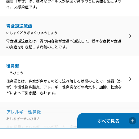
感冒（かぜ）は、様々なウイルスが原因で鼻やのどに炎症を起こすウ
咽喉頭異常感症
イルス感染症です。
いんこうとういじょうかんしょう
咽喉頭異常感症
のどの違和感や異物感、閉塞感、圧迫感などを咽喉頭異常感と呼び、
いんこうとういじょうかんしょう
原因がはっきり分かるものと、明らかな原因がないものに分けられま
胃食道逆流症
のどの違和感や異物感、閉塞感、圧迫感などを咽喉頭異常感と呼び、
す。
いしょくどうぎゃくりゅうしょう
原因がはっきり分かるものと、明らかな原因がないものに分けられま
す。
胃食道逆流症とは、胃の内容物が食道へ逆流して、様々な症状や食道
の炎症を引き起こす病気のことです。
咽喉頭炎
いんこうとうえん
咽喉頭炎
口腔や鼻腔の奥にある咽頭と、首の真ん中あたりにある喉頭の両方で
後鼻漏
いんこうとうえん
炎症が起きることを咽喉頭炎といいます。
こうびろう
口腔や鼻腔の奥にある咽頭と、首の真ん中あたりにある喉頭の両方で
炎症が起きることを咽喉頭炎といいます。
後鼻漏とは、鼻水が鼻からのどに流れ落ちる状態のことで、感冒（か
ぜ）や慢性副鼻腔炎、アレルギー性鼻炎などの病気や、加齢、乾燥な
声帯麻痺
どによって引き起こされます。
せいたいまひ
歯周病
声帯の動きを司っている「反回神経」に麻痺がおこり、声帯の動きが
ししゅうびょう
悪くなる状態です。
アレルギー性鼻炎
歯周病は、歯の周囲にプラーク（細菌の塊）が付着することが原因と
あれるぎーせいびえん
なって、歯茎に炎症が起きて赤くなったり、歯を支える骨が溶けて歯
がぐらぐらしたりする病気です。
鼻の粘膜でアレルギー反応が起こり、炎症を生じる病気です。通年性
声帯萎縮
アレルギー性鼻炎と季節性アレルギー性鼻炎（花粉症）に分類されま
せいたいいしゅく
す。