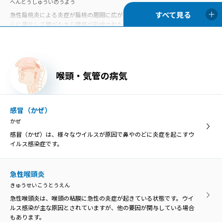
へんとうしゅういのうよう
急性扁桃炎による炎症が扁桃の周囲に広がったものを扁桃周囲炎、さ
らに悪化して膿がたまり膿瘍が形成された状態を扁桃周囲膿瘍といい
ます。
口内炎
喉頭・気管の病気
こうないえん
口内炎は、口の中の粘膜に炎症を起こす病気の総称です。口の中の痛
みや不快感が主な症状です。
感冒（かぜ）
かぜ
異物・外傷
感冒（かぜ）は、様々なウイルスが原因で鼻やのどに炎症を起こすウ
いぶつ・がいしょう
イルス感染症です。
誤って飲み込んだ物がのどに引っかかった状態を「咽頭異物」とい
い、異物によってのどが傷つくと、膿がたまって感染を引き起こす原
因になることがあります。
急性喉頭炎
きゅうせいこうとうえん
急性喉頭炎は、喉頭の粘膜に急性の炎症が起きている状態です。ウイ
口腔乾燥症
ルス感染が主な原因とされていますが、他の要因が関与している場合
こうくうかんそうしょう
もあります。