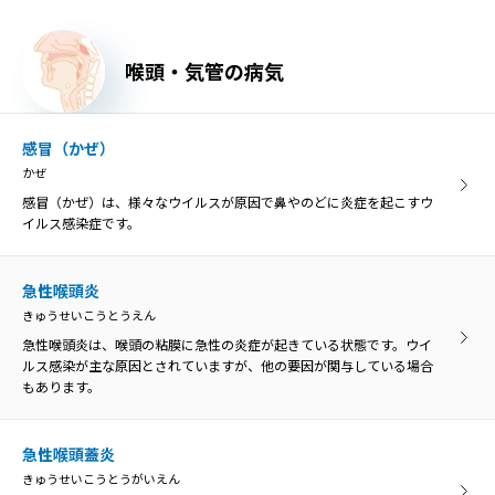
口内炎
喉頭・気管の病気
こうないえん
口内炎は、口の中の粘膜に炎症を起こす病気の総称です。口の中の痛
みや不快感が主な症状です。
感冒（かぜ）
かぜ
異物・外傷
感冒（かぜ）は、様々なウイルスが原因で鼻やのどに炎症を起こすウ
いぶつ・がいしょう
イルス感染症です。
誤って飲み込んだ物がのどに引っかかった状態を「咽頭異物」とい
い、異物によってのどが傷つくと、膿がたまって感染を引き起こす原
因になることがあります。
急性喉頭炎
きゅうせいこうとうえん
急性喉頭炎は、喉頭の粘膜に急性の炎症が起きている状態です。ウイ
口腔乾燥症
ルス感染が主な原因とされていますが、他の要因が関与している場合
こうくうかんそうしょう
もあります。
口腔乾燥症は、唾液の分泌量が低下して口の乾きを感じる病気です。
ドライマウスとも呼ばれています。
急性喉頭蓋炎
きゅうせいこうとうがいえん
胃食道逆流症