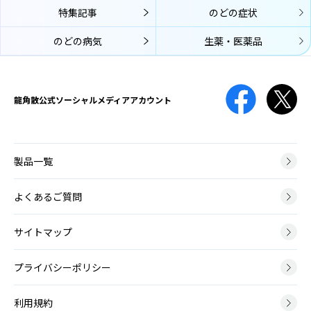
です。真っ白ではなく灰白色、黄白色のこともあります。
声帯結節
特集記事
のどの症状
喉頭アレルギーでは、鼻や口からアレルゲン（アレルギーの原因物
せいたいけっせつ
質）が入り、喉頭の粘膜に到達してそこでアレルギー反応が起こり、
声帯結節は、声帯に結節（ペンだこのようなもの）ができて、声の変
のどの病気
生薬・医薬品
のどの症状が生じます。
口腔咽頭カンジダ
化が起こる病気です。
こうくういんとうかんじだ
免疫機能が低下している時や、抗菌薬の使用によって口腔内の細菌バ
薬剤性
ランスが崩れてしまった時などに、口腔内にカンジダ菌が増殖して口
声帯ポリープ
やくざいせい
龍角散公式
ソーシャルメディアアカウント
腔咽頭カンジダ症を引き起こします。
せいたいぽりーぷ
治療のために薬の服用や点滴をしても、期待する効果以外の有害な反
声帯ポリープとは、声帯にできる腫瘤（こぶ）の一種です。かぜによ
応が起こってしまうことがあり、原因となる薬や起こりうる症状は
る炎症や大声を出した時などに、声帯の血管から出血して、その修復
様々です。
膿栓
過程で形成されます。
製品一覧
のうせん
のどの扁桃には多数のくぼみがあります。そのくぼみに細菌やウイル
神経筋疾患
スの死骸、食べかすなどがたまって形成される白っぽい塊が膿栓で
よくあるご質問
ポリープ様声帯
しんけいきんしっかん
す。
ぽりーぷようせいたい
神経筋疾患とは、脳や神経、筋肉に病変が起こり運動に障害が生じる
サイトマップ
ポリープ様声帯とは、声帯の左右両側が全体的にむくんだように腫れ
病気です。
る病変です。40～50代の女性に多く、喫煙が主な原因となります。
咽頭がん
いんとうがん
プライバシーポリシー
脳血管障害後
咽頭とは鼻の奥から食道の上までの、空気や飲食物が通るところで
吃音
のうけっかんしょうがいご
す。上から順に上咽頭・中咽頭・下咽頭に分けられ、いずれの部位に
利用規約
きつおん
もがんができます。
脳血管障害とは、脳の血管がつまる脳梗塞と、脳の血管が破れる脳出