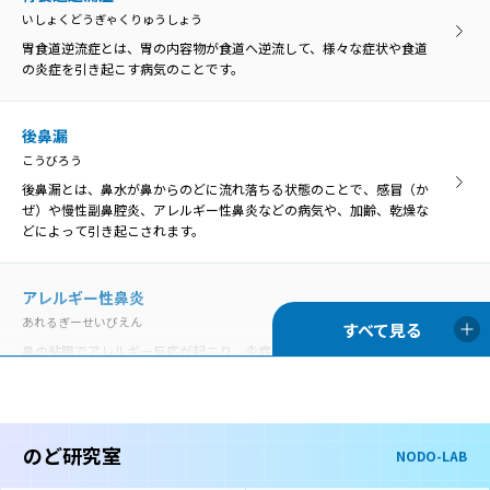
のどの違和感や異物感、閉塞感、圧迫感などを咽喉頭異常感と呼び、
す。
いしょくどうぎゃくりゅうしょう
原因がはっきり分かるものと、明らかな原因がないものに分けられま
す。
胃食道逆流症とは、胃の内容物が食道へ逆流して、様々な症状や食道
の炎症を引き起こす病気のことです。
咽喉頭炎
いんこうとうえん
咽喉頭炎
口腔や鼻腔の奥にある咽頭と、首の真ん中あたりにある喉頭の両方で
後鼻漏
いんこうとうえん
炎症が起きることを咽喉頭炎といいます。
こうびろう
口腔や鼻腔の奥にある咽頭と、首の真ん中あたりにある喉頭の両方で
炎症が起きることを咽喉頭炎といいます。
後鼻漏とは、鼻水が鼻からのどに流れ落ちる状態のことで、感冒（か
ぜ）や慢性副鼻腔炎、アレルギー性鼻炎などの病気や、加齢、乾燥な
声帯麻痺
どによって引き起こされます。
せいたいまひ
歯周病
声帯の動きを司っている「反回神経」に麻痺がおこり、声帯の動きが
ししゅうびょう
悪くなる状態です。
アレルギー性鼻炎
歯周病は、歯の周囲にプラーク（細菌の塊）が付着することが原因と
あれるぎーせいびえん
なって、歯茎に炎症が起きて赤くなったり、歯を支える骨が溶けて歯
がぐらぐらしたりする病気です。
鼻の粘膜でアレルギー反応が起こり、炎症を生じる病気です。通年性
声帯萎縮
アレルギー性鼻炎と季節性アレルギー性鼻炎（花粉症）に分類されま
せいたいいしゅく
す。
声帯萎縮とは、主に加齢により、声帯を構成している筋肉や粘膜がや
舌苔
せて縮んでしまう状態です。
ぜったい
のど研究室
NODO-LAB
喉頭アレルギー
舌苔（ぜったい）とは、舌表面に付着した白い苔（こけ）のような物
こうとうあれるぎー