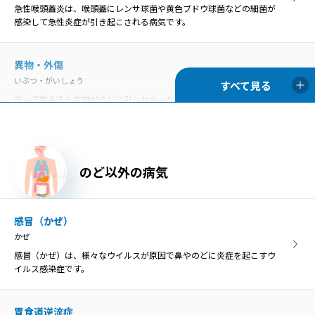
急性喉頭蓋炎は、喉頭蓋にレンサ球菌や黄色ブドウ球菌などの細菌が
いしょくどうぎゃくりゅうしょう
感染して急性炎症が引き起こされる病気です。
胃食道逆流症とは、胃の内容物が食道へ逆流して、様々な症状や食道
の炎症を引き起こす病気のことです。
異物・外傷
いぶつ・がいしょう
慢性咽頭炎
誤って飲み込んだ物がのどに引っかかった状態を「咽頭異物」とい
まんせいいんとうえん
い、異物によってのどが傷つくと、膿がたまって感染を引き起こす原
のどの咽頭に炎症を生じる病気が咽頭炎で、急性咽頭炎と慢性咽頭炎
因になることがあります。
に分類されます。
胃食道逆流症
のど以外の病気
慢性扁桃炎
いしょくどうぎゃくりゅうしょう
まんせいへんとうえん
胃食道逆流症とは、胃の内容物が食道へ逆流して、様々な症状や食道
慢性扁桃炎は、扁桃の炎症が3カ月以上長期的に残ってしまう病気
の炎症を引き起こす病気のことです。
感冒（かぜ）
で、症状が落ち着いている「慢性期」と急激に悪化する「急性増悪
かぜ
期」に分けられます。
感冒（かぜ）は、様々なウイルスが原因で鼻やのどに炎症を起こすウ
咽喉頭異常感症
イルス感染症です。
いんこうとういじょうかんしょう
咽喉頭異常感症
のどの違和感や異物感、閉塞感、圧迫感などを咽喉頭異常感と呼び、
いんこうとういじょうかんしょう
原因がはっきり分かるものと、明らかな原因がないものに分けられま
胃食道逆流症