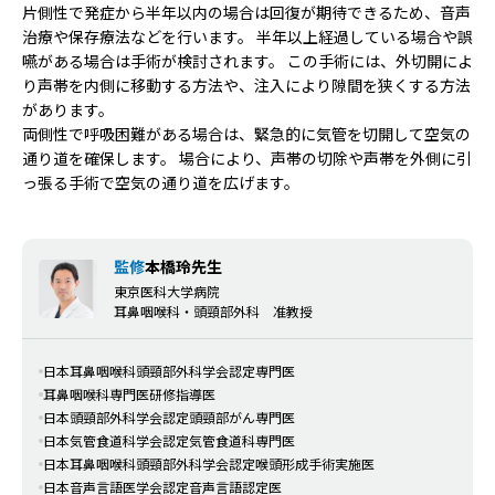
片側性で発症から半年以内の場合は回復が期待できるため、音声
治療や保存療法などを行います。 半年以上経過している場合や誤
嚥がある場合は手術が検討されます。 この手術には、外切開によ
り声帯を内側に移動する方法や、注入により隙間を狭くする方法
があります。
両側性で呼吸困難がある場合は、緊急的に気管を切開して空気の
通り道を確保します。 場合により、声帯の切除や声帯を外側に引
っ張る手術で空気の通り道を広げます。
監修
本橋玲先生
東京医科大学病院
耳鼻咽喉科・頭頸部外科 准教授
日本耳鼻咽喉科頭頸部外科学会認定専門医
耳鼻咽喉科専門医研修指導医
日本頭頸部外科学会認定頭頸部がん専門医
日本気管食道科学会認定気管食道科専門医
日本耳鼻咽喉科頭頸部外科学会認定喉頭形成手術実施医
日本音声言語医学会認定音声言語認定医