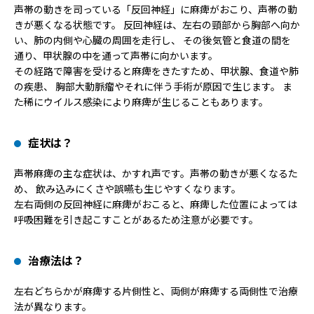
声帯の動きを司っている「反回神経」に麻痺がおこり、声帯の動
きが悪くなる状態です。 反回神経は、左右の頸部から胸部へ向か
い、肺の内側や心臓の周囲を走行し、 その後気管と食道の間を
通り、甲状腺の中を通って声帯に向かいます。
その経路で障害を受けると麻痺をきたすため、甲状腺、食道や肺
の疾患、 胸部大動脈瘤やそれに伴う手術が原因で生じます。 ま
た稀にウイルス感染により麻痺が生じることもあります。
症状は？
声帯麻痺の主な症状は、かすれ声です。声帯の動きが悪くなるた
め、 飲み込みにくさや誤嚥も生じやすくなります。
左右両側の反回神経に麻痺がおこると、麻痺した位置によっては
呼吸困難を引き起こすことがあるため注意が必要です。
治療法は？
左右どちらかが麻痺する片側性と、両側が麻痺する両側性で治療
法が異なります。