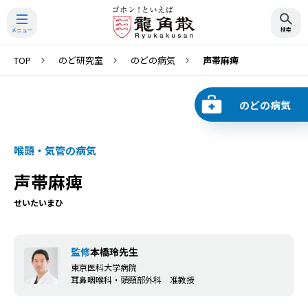
TOP
のど研究室
のどの病気
声帯麻痺
検索
のどの病気
喉頭・気管の病気
声帯麻痺
せいたいまひ
監修
本橋玲先生
東京医科大学病院
耳鼻咽喉科・頭頸部外科 准教授