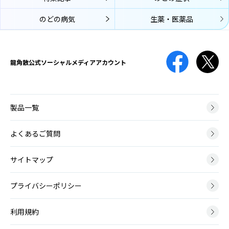
せいたいけっせつ
質）が入り、喉頭の粘膜に到達してそこでアレルギー反応が起こり、
声帯結節は、声帯に結節（ペンだこのようなもの）ができて、声の変
のどの病気
生薬・医薬品
のどの症状が生じます。
口腔咽頭カンジダ
化が起こる病気です。
こうくういんとうかんじだ
免疫機能が低下している時や、抗菌薬の使用によって口腔内の細菌バ
薬剤性
ランスが崩れてしまった時などに、口腔内にカンジダ菌が増殖して口
声帯ポリープ
やくざいせい
龍角散公式
ソーシャルメディアアカウント
腔咽頭カンジダ症を引き起こします。
せいたいぽりーぷ
治療のために薬の服用や点滴をしても、期待する効果以外の有害な反
声帯ポリープとは、声帯にできる腫瘤（こぶ）の一種です。かぜによ
応が起こってしまうことがあり、原因となる薬や起こりうる症状は
る炎症や大声を出した時などに、声帯の血管から出血して、その修復
様々です。
膿栓
過程で形成されます。
製品一覧
のうせん
のどの扁桃には多数のくぼみがあります。そのくぼみに細菌やウイル
神経筋疾患
スの死骸、食べかすなどがたまって形成される白っぽい塊が膿栓で
よくあるご質問
ポリープ様声帯
しんけいきんしっかん
す。
ぽりーぷようせいたい
神経筋疾患とは、脳や神経、筋肉に病変が起こり運動に障害が生じる
サイトマップ
ポリープ様声帯とは、声帯の左右両側が全体的にむくんだように腫れ
病気です。
る病変です。40～50代の女性に多く、喫煙が主な原因となります。
咽頭がん
いんとうがん
プライバシーポリシー
脳血管障害後
咽頭とは鼻の奥から食道の上までの、空気や飲食物が通るところで
吃音
のうけっかんしょうがいご
す。上から順に上咽頭・中咽頭・下咽頭に分けられ、いずれの部位に
利用規約
きつおん
もがんができます。
脳血管障害とは、脳の血管がつまる脳梗塞と、脳の血管が破れる脳出
吃音（きつおん、どもり）とは、声を出す通り道に異常はみられませ
血・くも膜下出血のことで、その後遺症としてのどに症状がでること