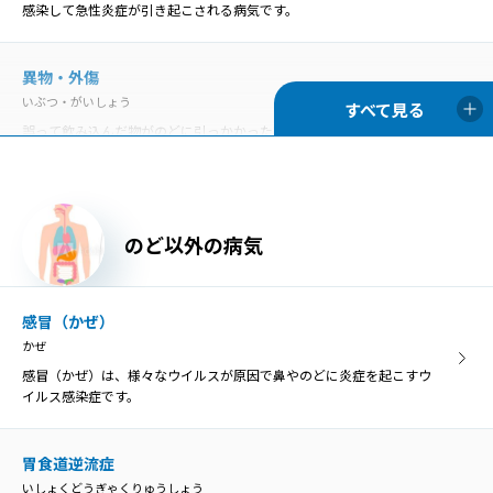
感染して急性炎症が引き起こされる病気です。
胃食道逆流症とは、胃の内容物が食道へ逆流して、様々な症状や食道
の炎症を引き起こす病気のことです。
異物・外傷
いぶつ・がいしょう
慢性咽頭炎
誤って飲み込んだ物がのどに引っかかった状態を「咽頭異物」とい
まんせいいんとうえん
い、異物によってのどが傷つくと、膿がたまって感染を引き起こす原
のどの咽頭に炎症を生じる病気が咽頭炎で、急性咽頭炎と慢性咽頭炎
因になることがあります。
に分類されます。
胃食道逆流症
のど以外の病気
慢性扁桃炎
いしょくどうぎゃくりゅうしょう
まんせいへんとうえん
胃食道逆流症とは、胃の内容物が食道へ逆流して、様々な症状や食道
慢性扁桃炎は、扁桃の炎症が3カ月以上長期的に残ってしまう病気
の炎症を引き起こす病気のことです。
感冒（かぜ）
で、症状が落ち着いている「慢性期」と急激に悪化する「急性増悪
かぜ
期」に分けられます。
感冒（かぜ）は、様々なウイルスが原因で鼻やのどに炎症を起こすウ
咽喉頭異常感症
イルス感染症です。
いんこうとういじょうかんしょう
咽喉頭異常感症
のどの違和感や異物感、閉塞感、圧迫感などを咽喉頭異常感と呼び、
いんこうとういじょうかんしょう
原因がはっきり分かるものと、明らかな原因がないものに分けられま
胃食道逆流症
のどの違和感や異物感、閉塞感、圧迫感などを咽喉頭異常感と呼び、
す。
いしょくどうぎゃくりゅうしょう