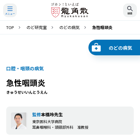
TOP
のど研究室
のどの病気
急性咽頭炎
検索
のどの病気
口腔・咽頭の病気
急性咽頭炎
きゅうせいいんとうえん
監修
本橋玲先生
東京医科大学病院
耳鼻咽喉科・頭頸部外科 准教授