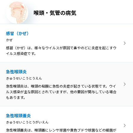
口内炎
喉頭・気管の病気
こうないえん
口内炎は、口の中の粘膜に炎症を起こす病気の総称です。口の中の痛
みや不快感が主な症状です。
感冒（かぜ）
かぜ
異物・外傷
感冒（かぜ）は、様々なウイルスが原因で鼻やのどに炎症を起こすウ
いぶつ・がいしょう
イルス感染症です。
誤って飲み込んだ物がのどに引っかかった状態を「咽頭異物」とい
い、異物によってのどが傷つくと、膿がたまって感染を引き起こす原
因になることがあります。
急性喉頭炎
きゅうせいこうとうえん
急性喉頭炎は、喉頭の粘膜に急性の炎症が起きている状態です。ウイ
口腔乾燥症
ルス感染が主な原因とされていますが、他の要因が関与している場合
こうくうかんそうしょう
もあります。
口腔乾燥症は、唾液の分泌量が低下して口の乾きを感じる病気です。
ドライマウスとも呼ばれています。
急性喉頭蓋炎
きゅうせいこうとうがいえん
胃食道逆流症
急性喉頭蓋炎は、喉頭蓋にレンサ球菌や黄色ブドウ球菌などの細菌が
いしょくどうぎゃくりゅうしょう