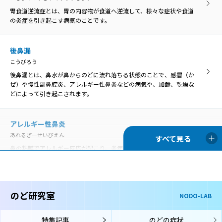
原因がはっきり分かるものと、明らかな原因がないものに分けられま
す。
胃食道逆流症とは、胃の内容物が食道へ逆流して、様々な症状や食道
の炎症を引き起こす病気のことです。
咽喉頭炎
いんこうとうえん
咽喉頭炎
口腔や鼻腔の奥にある咽頭と、首の真ん中あたりにある喉頭の両方で
後鼻漏
いんこうとうえん
炎症が起きることを咽喉頭炎といいます。
こうびろう
口腔や鼻腔の奥にある咽頭と、首の真ん中あたりにある喉頭の両方で
炎症が起きることを咽喉頭炎といいます。
後鼻漏とは、鼻水が鼻からのどに流れ落ちる状態のことで、感冒（か
ぜ）や慢性副鼻腔炎、アレルギー性鼻炎などの病気や、加齢、乾燥な
声帯麻痺
どによって引き起こされます。
せいたいまひ
歯周病
声帯の動きを司っている「反回神経」に麻痺がおこり、声帯の動きが
ししゅうびょう
悪くなる状態です。
アレルギー性鼻炎
歯周病は、歯の周囲にプラーク（細菌の塊）が付着することが原因と
あれるぎーせいびえん
なって、歯茎に炎症が起きて赤くなったり、歯を支える骨が溶けて歯
がぐらぐらしたりする病気です。
鼻の粘膜でアレルギー反応が起こり、炎症を生じる病気です。通年性
声帯萎縮
アレルギー性鼻炎と季節性アレルギー性鼻炎（花粉症）に分類されま
せいたいいしゅく
す。
声帯萎縮とは、主に加齢により、声帯を構成している筋肉や粘膜がや
舌苔
せて縮んでしまう状態です。
ぜったい
のど研究室
NODO-LAB
喉頭アレルギー
舌苔（ぜったい）とは、舌表面に付着した白い苔（こけ）のような物
こうとうあれるぎー
です。真っ白ではなく灰白色、黄白色のこともあります。
声帯結節
特集記事
のどの症状
喉頭アレルギーでは、鼻や口からアレルゲン（アレルギーの原因物