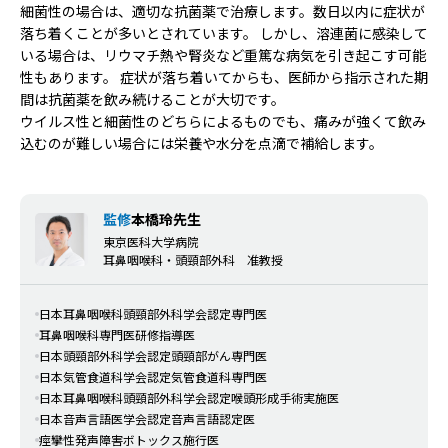
細菌性の場合は、適切な抗菌薬で治療します。数日以内に症状が
落ち着くことが多いとされています。 しかし、溶連菌に感染して
いる場合は、リウマチ熱や腎炎など重篤な病気を引き起こす可能
性もあります。 症状が落ち着いてからも、医師から指示された期
間は抗菌薬を飲み続けることが大切です。
ウイルス性と細菌性のどちらによるものでも、痛みが強くて飲み
込むのが難しい場合には栄養や水分を点滴で補給します。
監修
本橋玲先生
東京医科大学病院
耳鼻咽喉科・頭頸部外科 准教授
日本耳鼻咽喉科頭頸部外科学会認定専門医
耳鼻咽喉科専門医研修指導医
日本頭頸部外科学会認定頭頸部がん専門医
日本気管食道科学会認定気管食道科専門医
日本耳鼻咽喉科頭頸部外科学会認定喉頭形成手術実施医
日本音声言語医学会認定音声言語認定医
痙攣性発声障害ボトックス施行医