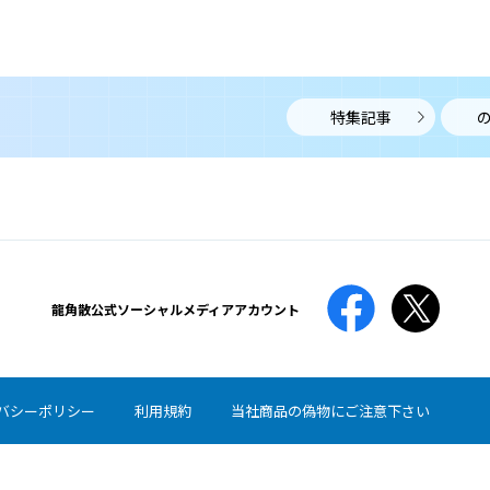
肥満症
ひまんしょう
肥満症は、肥満により糖尿病や脂質異常症、高血圧、高
尿酸血症などの合併症がある、あるいはこれらの合併症
になるリスクが高いことを指します。
特集記事
唾液腺腫瘍
だえきせんしゅよう
唾液腺腫瘍は、すべての唾液腺で起こり得ますが、約
80％が耳下腺、顎下腺に発生します。
龍角散公式
ソーシャルメディアアカウント
喘息
ぜんそく
バシーポリシー
利用規約
当社商品の偽物にご注意下さい
喘息とは、空気の通り道である気道に炎症が生じること
で、様々な刺激に対して敏感に反応して気道が狭くなる
病気です。