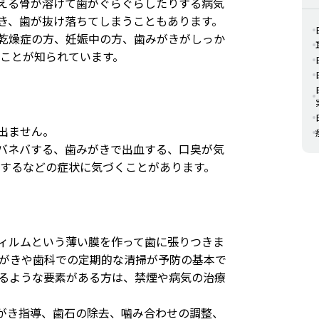
える骨が溶けて歯がぐらぐらしたりする病気
いき、歯が抜け落ちてしまうこともあります。
乾燥症の方、妊娠中の方、歯みがきがしっか
いことが知られています。
出ません。
バネバする、歯みがきで出血する、口臭が気
らするなどの症状に気づくことがあります。
ィルムという薄い膜を作って歯に張りつきま
みがきや歯科での定期的な清掃が予防の基本で
なるような要素がある方は、禁煙や病気の治療
がき指導、歯石の除去、噛み合わせの調整、