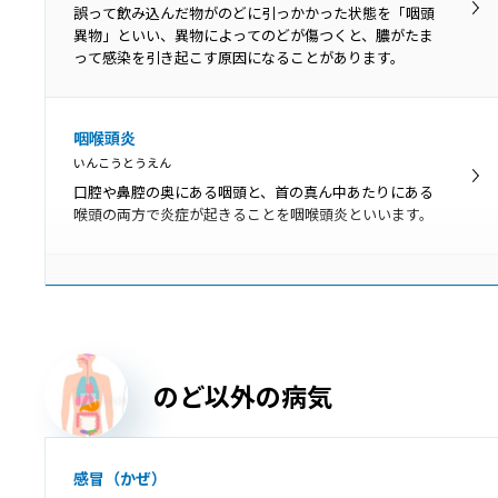
のどの扁桃には多数のくぼみがあります。そのくぼみに
誤って飲み込んだ物がのどに引っかかった状態を「咽頭
細菌やウイルスの死骸、食べかすなどがたまって形成さ
異物」といい、異物によってのどが傷つくと、膿がたま
れる白っぽい塊が膿栓です。
って感染を引き起こす原因になることがあります。
扁桃肥大
咽喉頭炎
へんとうひだい
いんこうとうえん
扁桃肥大とは、口蓋扁桃が肥大して通常より大きくなっ
口腔や鼻腔の奥にある咽頭と、首の真ん中あたりにある
た状態です。肥大しているだけの場合は問題ありません
喉頭の両方で炎症が起きることを咽喉頭炎といいます。
が、大きくなりすぎて症状を引き起こしている場合は治
療が必要です。
声帯結節
せいたいけっせつ
声帯結節は、声帯に結節（ペンだこのようなもの）がで
きて、声の変化が起こる病気です。
のど以外の病気
吃音
感冒（かぜ）