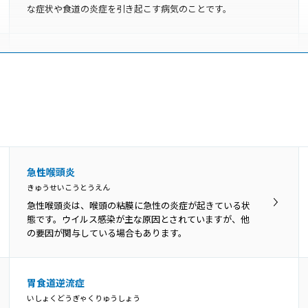
な症状や食道の炎症を引き起こす病気のことです。
咽喉頭異常感症
いんこうとういじょうかんしょう
のどの違和感や異物感、閉塞感、圧迫感などを咽喉頭異
常感と呼び、原因がはっきり分かるものと、明らかな原
因がないものに分けられます。
舌苔
急性喉頭炎
ぜったい
きゅうせいこうとうえん
舌苔（ぜったい）とは、舌表面に付着した白い苔（こ
急性喉頭炎は、喉頭の粘膜に急性の炎症が起きている状
け）のような物です。真っ白ではなく灰白色、黄白色の
態です。ウイルス感染が主な原因とされていますが、他
こともあります。
の要因が関与している場合もあります。
咽頭がん
胃食道逆流症
いんとうがん
いしょくどうぎゃくりゅうしょう