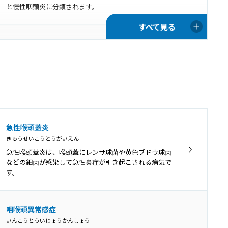
と慢性咽頭炎に分類されます。
咽喉頭炎
いんこうとうえん
口腔や鼻腔の奥にある咽頭と、首の真ん中あたりにある
喉頭の両方で炎症が起きることを咽喉頭炎といいます。
口腔咽頭カンジダ
急性喉頭蓋炎
こうくういんとうかんじだ
きゅうせいこうとうがいえん
免疫機能が低下している時や、抗菌薬の使用によって口
急性喉頭蓋炎は、喉頭蓋にレンサ球菌や黄色ブドウ球菌
腔内の細菌バランスが崩れてしまった時などに、口腔内
などの細菌が感染して急性炎症が引き起こされる病気で
にカンジダ菌が増殖して口腔咽頭カンジダ症を引き起こ
す。
します。
アデノイド増殖症
咽喉頭異常感症
あでのいどぞうしょくしょう
いんこうとういじょうかんしょう