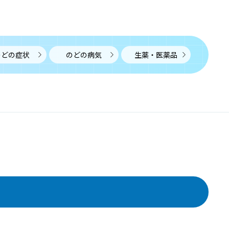
頸部リンパ節腫脹
けいぶりんぱせつしゅちょう
リンパ節腫脹とはリンパ節が腫れた状態で、炎症による
ものと腫瘍によるものに大きく分けられます。
のどの症状
のどの病気
生薬・医薬品
唾石
だせき
唾石とは唾液腺や導管の中に生じる結石のことで、唾液
に含まれるカルシウムが、導管に侵入した異物や細菌な
どに沈着することにより生じると考えられています。
COPD
しーおーぴーでぃー
慢性閉塞性肺疾患（COPD）とは、タバコの煙などの有害
物質を長期的に吸っていたことにより気道に炎症が起
き、気道が細くなる病気です。