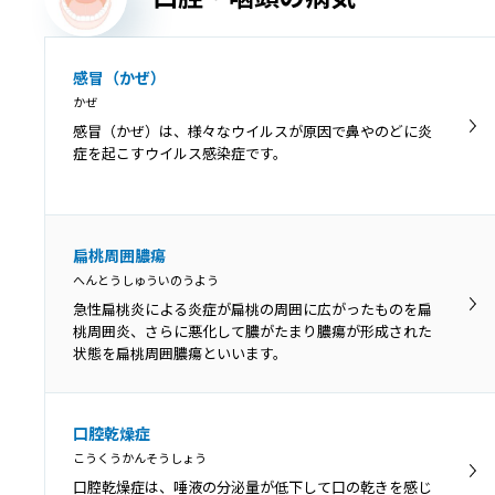
感冒（かぜ）
かぜ
感冒（かぜ）は、様々なウイルスが原因で鼻やのどに炎
症を起こすウイルス感染症です。
扁桃周囲膿瘍
へんとうしゅういのうよう
急性扁桃炎による炎症が扁桃の周囲に広がったものを扁
桃周囲炎、さらに悪化して膿がたまり膿瘍が形成された
状態を扁桃周囲膿瘍といいます。
口腔乾燥症
こうくうかんそうしょう
口腔乾燥症は、唾液の分泌量が低下して口の乾きを感じ