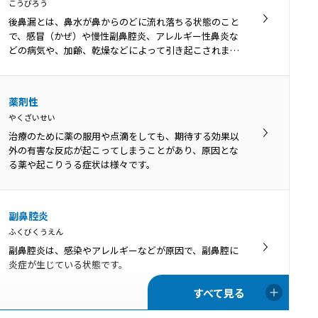
おんせいしんせんしょう
こうびろう
音声振戦症とは、声がふるえる病気です。正常な発声時
後鼻漏とは、鼻水が鼻からのどに流れ落ちる状態のこと
は吐く息の力で声帯を振動させていますが、音声振戦症
で、感冒（かぜ）や慢性副鼻腔炎、アレルギー性鼻炎な
では声帯と共にのども周期的に振動してしまいます。
どの病気や、加齢、乾燥などによって引き起こされま
す。
薬剤性
やくざいせい
治療のために薬の服用や点滴をしても、期待する効果以
外の有害な反応が起こってしまうことがあり、原因とな
る薬や起こりうる症状は様々です。
副鼻腔炎
ふくびくうえん
副鼻腔炎は、感染やアレルギーなどが原因で、副鼻腔に
炎症が生じている状態です。