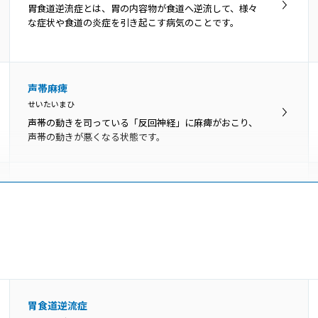
咽頭とは鼻の奥から食道の上までの、空気や飲食物が通
胃食道逆流症とは、胃の内容物が食道へ逆流して、様々
るところです。上から順に上咽頭・中咽頭・下咽頭に分
な症状や食道の炎症を引き起こす病気のことです。
けられ、いずれの部位にもがんができます。
睡眠時無呼吸症候群
声帯麻痺
すいみんじむこきゅうしょうこうぐん
せいたいまひ
睡眠時無呼吸症候群は、呼吸が一時的に停止するか減少
声帯の動きを司っている「反回神経」に麻痺がおこり、
する状態が、睡眠中に反復して起こる病気です。
声帯の動きが悪くなる状態です。
声帯ポリープ
せいたいぽりーぷ
声帯ポリープとは、声帯にできる腫瘤（こぶ）の一種で
す。かぜによる炎症や大声を出した時などに、声帯の血
管から出血して、その修復過程で形成されます。
発声障害
胃食道逆流症