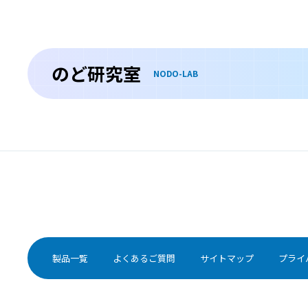
シェーグレン症候群
しぇーぐれんしょうこうぐん
シェーグレン症候群は、本来、体を守る役割のある免疫
機能が、誤って自分自身を攻撃してしまう自己免疫疾患
のど研究室
の1つです。
NODO-LAB
甲状腺腫瘍
こうじょうせんしゅよう
甲状腺腫瘍とは甲状腺にできた腫瘍のことで、良性と悪
性の場合があります。
特殊な感染症
とくしゅなかんせんしょう
製品一覧
よくあるご質問
サイトマップ
プライ
性行動の多様化などに伴い、梅毒や淋菌感染症、クラミ
ジア感染症、HIVなどの性感染症の症状が口腔内にあらわ
れることも多くなってきています。