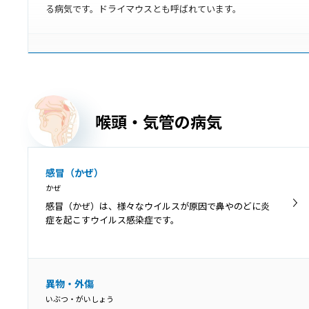
る病気です。ドライマウスとも呼ばれています。
慢性扁桃炎
まんせいへんとうえん
慢性扁桃炎は、扁桃の炎症が3カ月以上長期的に残ってし
まう病気で、症状が落ち着いている「慢性期」と急激に
喉頭・気管の病気
悪化する「急性増悪期」に分けられます。
歯周病
感冒（かぜ）
ししゅうびょう
かぜ
歯周病は、歯の周囲にプラーク（細菌の塊）が付着する
感冒（かぜ）は、様々なウイルスが原因で鼻やのどに炎
ことが原因となって、歯茎に炎症が起きて赤くなった
症を起こすウイルス感染症です。
り、歯を支える骨が溶けて歯がぐらぐらしたりする病気
です。
膿栓
異物・外傷
のうせん
いぶつ・がいしょう