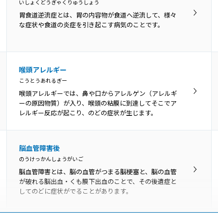
はっせいしょうがい
いしょくどうぎゃくりゅうしょう
発声障害は主に、器質性発声障害、機能性発声障害、神
胃食道逆流症とは、胃の内容物が食道へ逆流して、様々
経学的発声障害の3つに分類されます。
な症状や食道の炎症を引き起こす病気のことです。
喉頭アレルギー
こうとうあれるぎー
喉頭アレルギーでは、鼻や口からアレルゲン（アレルギ
ーの原因物質）が入り、喉頭の粘膜に到達してそこでア
レルギー反応が起こり、のどの症状が生じます。
脳血管障害後
のうけっかんしょうがいご
脳血管障害とは、脳の血管がつまる脳梗塞と、脳の血管
が破れる脳出血・くも膜下出血のことで、その後遺症と
してのどに症状がでることがあります。