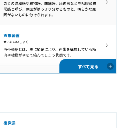
アデノイド増殖症とは、生理的な肥大に慢性的な炎症や
のどの違和感や異物感、閉塞感、圧迫感などを咽喉頭異
刺激などが加わってアデノイドが病的に肥大し、それに
常感と呼び、原因がはっきり分かるものと、明らかな原
よって症状がみられている状態です。
因がないものに分けられます。
上咽頭炎
声帯萎縮
じょういんとうえん
せいたいいしゅく
上咽頭炎とは、上咽頭に炎症が生じている状態です。主
声帯萎縮とは、主に加齢により、声帯を構成している筋
に感冒（かぜ）の症状の一部で「急性上咽頭炎」とい
肉や粘膜がやせて縮んでしまう状態です。
い、長期間の炎症やうっ血が続く状態を「慢性上咽頭
炎」と呼びます。
ポリープ様声帯
ぽりーぷようせいたい
ポリープ様声帯とは、声帯の左右両側が全体的にむくん
だように腫れる病変です。40～50代の女性に多く、喫煙
が主な原因となります。
音声振戦症
後鼻漏