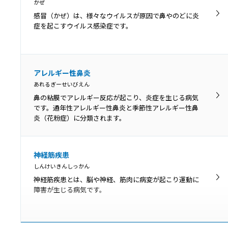
きつおん
かぜ
吃音（きつおん、どもり）とは、声を出す通り道に異常
感冒（かぜ）は、様々なウイルスが原因で鼻やのどに炎
はみられませんが、滑らかな発話ができない言語障害で
症を起こすウイルス感染症です。
す。
喉頭がん
アレルギー性鼻炎
こうとうがん
あれるぎーせいびえん
喉頭にできるがんを喉頭がんといいます。できた部位に
鼻の粘膜でアレルギー反応が起こり、炎症を生じる病気
より声門上がん・声門がん・声門下がんに分類され、症
です。通年性アレルギー性鼻炎と季節性アレルギー性鼻
状や予後が異なります。
炎（花粉症）に分類されます。
神経筋疾患
しんけいきんしっかん
神経筋疾患とは、脳や神経、筋肉に病変が起こり運動に
障害が生じる病気です。