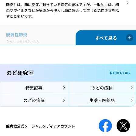
肺炎とは、肺に炎症が起きている病気の総称ですが、一般的には、細
菌やウイルスなどが気道から侵入し肺に感染して生じる急性炎症を指
すこと多いです。
間質性肺炎
かんしつせいはいえん
間質性肺炎は、肺胞の壁などの間質と呼ばれる領域に炎症や損傷が起
こる病気で、壁が厚く硬くなるため、酸素を取り込みにくくなりま
す。
のど研究室
NODO-LAB
気管支拡張症
きかんしかくちょうしょう
特集記事
のどの症状
気管支拡張症とは、気管支壁が壊れたり弱くなったりすることによっ
のどの病気
生薬・医薬品
て気管支が広がってしまう病気です。
肺結核
はいけっかく
龍角散公式
ソーシャルメディアアカウント
肺結核は、結核菌が肺に感染する病気です。結核菌は腸や骨、リンパ