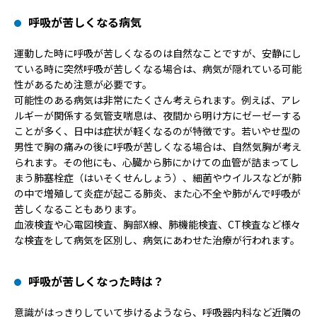
呼吸が苦しくなる病気
運動した時に呼吸が苦しくなるのは自然なことですが、安静にし
ている時に突然呼吸が苦しくなる場合は、病気が隠れている可能
性があるため注意が必要です。
可能性のある病気は非常にたくさん考えられます。例えば、アレ
ルギーが関係する気管支喘息は、夜間から明け方にゼーゼーする
ことが多く、日中は症状が軽くなるのが特徴です。若いやせ型の
男性で胸の痛みの後に呼吸が苦しくなる場合は、自然気胸が考え
られます。その他にも、心臓から肺にかけての血管が詰まってし
まう肺塞栓症（はいそくせんしょう）、細菌やウイルスなどが肺
の中で増殖して炎症が起こる肺炎、また心不全や肺がんで呼吸が
苦しくなることもあります。
血液検査や心電図検査、胸部X線、肺機能検査、CT検査など様々
な検査をして病気を区別し、病気にあわせた治療が行われます。
呼吸が苦しくなった時は？
意識がはっきりしていて歩けるようなら、呼吸器内科など近隣の