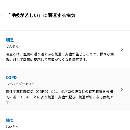
「呼吸が苦しい」に関連する病気
喘息
ぜんそく
喘息とは、空気の通り道である気道に炎症が生じることで、様々な刺
激に対して敏感に反応して気道が狭くなる病気です。
COPD
しーおーぴーでぃー
慢性閉塞性肺疾患（COPD）とは、タバコの煙などの有害物質を長期
的に吸っていたことにより気道に炎症が起き、気道が細くなる病気で
す。
肺炎
はいえん