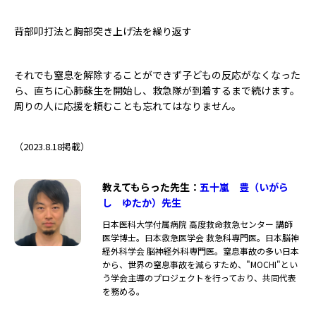
背部叩打法と胸部突き上げ法を繰り返す
それでも窒息を解除することができず子どもの反応がなくなった
ら、直ちに心肺蘇生を開始し、救急隊が到着するまで続けます。
周りの人に応援を頼むことも忘れてはなりません。
（2023.8.18掲載）
教えてもらった先生：
五十嵐 豊（いがら
し ゆたか）先生
日本医科大学付属病院 高度救命救急センター 講師
医学博士。日本救急医学会 救急科専門医。日本脳神
経外科学会 脳神経外科専門医。窒息事故の多い日本
から、世界の窒息事故を減らすため、"MOCHI"とい
う学会主導のプロジェクトを行っており、共同代表
を務める。