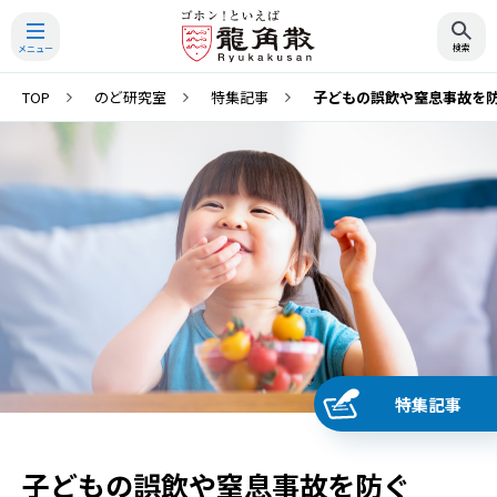
TOP
のど研究室
特集記事
子どもの誤飲や窒息事故を
検索
特集記事
子どもの誤飲や窒息事故を防ぐ