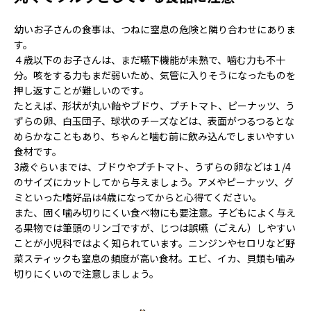
幼いお子さんの食事は、つねに窒息の危険と隣り合わせにありま
す。
４歳以下のお子さんは、まだ嚥下機能が未熟で、噛む力も不十
分。咳をする力もまだ弱いため、気管に入りそうになったものを
押し返すことが難しいのです。
たとえば、形状が丸い飴やブドウ、プチトマト、ピーナッツ、う
ずらの卵、白玉団子、球状のチーズなどは、表面がつるつるとな
めらかなこともあり、ちゃんと噛む前に飲み込んでしまいやすい
食材です。
3歳ぐらいまでは、ブドウやプチトマト、うずらの卵などは１/4
のサイズにカットしてから与えましょう。アメやピーナッツ、グ
ミといった嗜好品は4歳になってからと心得てください。
また、固く噛み切りにくい食べ物にも要注意。子どもによく与え
る果物では筆頭のリンゴですが、じつは誤嚥（ごえん）しやすい
ことが小児科ではよく知られています。ニンジンやセロリなど野
菜スティックも窒息の頻度が高い食材。エビ、イカ、貝類も噛み
切りにくいので注意しましょう。