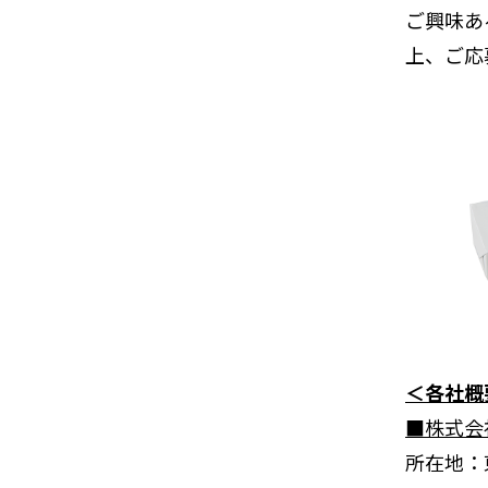
ご興味あ
上、ご応
＜各社概
■株式会
所在地：