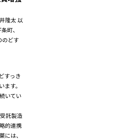
井隆太 以
下条町、
ののどす
どすっき
います。
続いてい
の受託製造
略的連携
菓には、