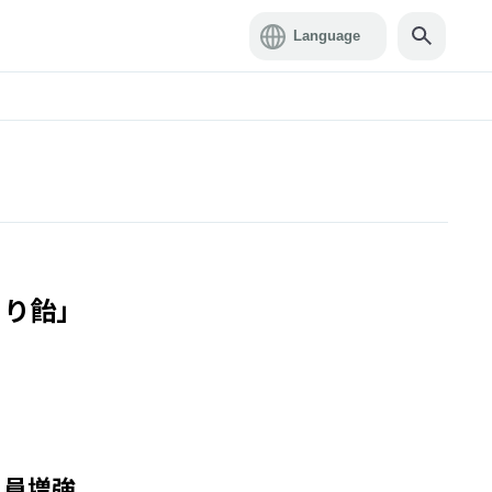
きり飴」
人員増強