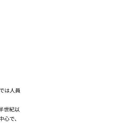
では人員
半世紀以
中心で、