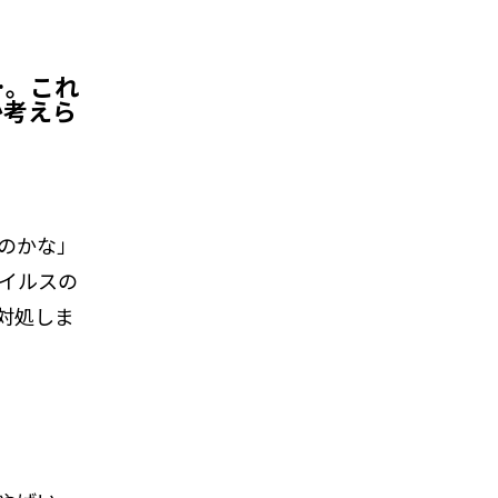
…。これ
か考えら
のかな」
イルスの
対処しま