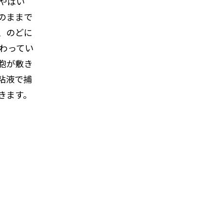
やばい
のままで
、のどに
わってい
胞が敷き
粘液で捕
きます。