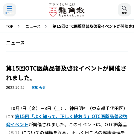
TOP
ニュース
第15回OTC医薬品普及啓発イベントが開催さ
検索
ニュース
第15回OTC医薬品普及啓発イベントが開催さ
れました。
2022.10.25
お知らせ
10月7日（金）－8日（土）、神田明神（東京都千代田区）
にて
第15回「よく知って、正しく使おう」OTC医薬品普及啓
発イベント
が開催されました。このイベントは、OTC医薬品
（※1）
についての理解を深め、正しく日ごろの健康管理を