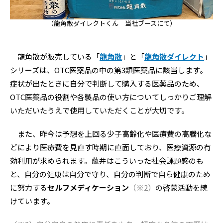
（龍角散ダイレクトくん 当社ブースにて）
龍角散が販売している「
龍角散
」と「
龍角散ダイレクト
」
シリーズは、OTC医薬品の中の第3類医薬品に該当します。
症状が出たときに自分で判断して購入する医薬品のため、
OTC医薬品の役割や各製品の使い方についてしっかりご理解
いただいたうえで使用していただくことが大切です。
また、昨今は予想を上回る少子高齢化や医療費の高騰化な
どにより医療費を見直す時期に直面しており、医療資源の有
効利用が求められます。藤井はこういった社会課題感のも
と、自分の健康は自分で守り、自分の判断で自ら健康のため
に努力する
セルフメディケーション
（※2）
の啓蒙活動を続
けています。