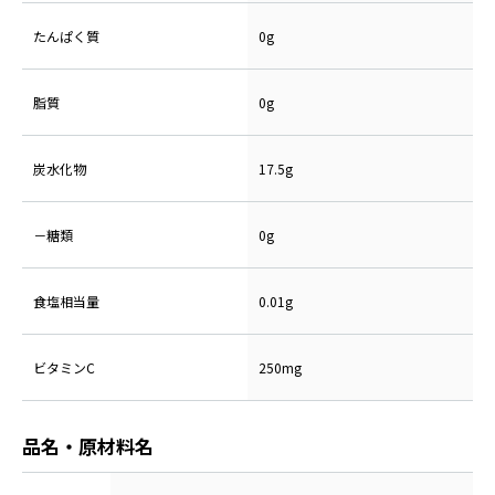
たんぱく質
0g
脂質
0g
炭水化物
17.5g
－糖類
0g
食塩相当量
0.01g
ビタミンC
250mg
品名・原材料名