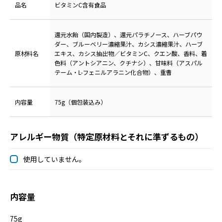
品名
ビタミンC含有食品
還元水飴（国内製造）、還元パラチノース、ハーブパウ
ダー、ブルーベリー濃縮果汁、カシス濃縮果汁、ハーブ
原材料名
エキス、カシス抽出物／ビタミンC、クエン酸、香料、着
色料（アントシアニン、クチナシ）、甘味料（アスパル
テーム・L-フェニルアラニン化合物）、重曹
内容量
75g（個包装込み）
アレルギー物質（特定原材料とそれに準ずるもの）
使用していません。
内容量
75g