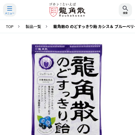
TOP
製品一覧
龍角散の のどすっきり飴 カシス＆ ブルーベリ
検索