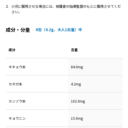
小児に服用させる場合には、保護者の指導監督のもとに服用させてくだ
さい。
成分・分量
6包（4.2g、大人1日量）中
成分
含量
キキョウ末
84.0mg
セネガ末
4.2mg
カンゾウ末
102.0mg
キョウニン
15.0mg